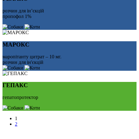
розчин для ін’єкцій
пропофол 1%
МАРОКС
маропітанту цитрат – 10 мг.
розчин для ін'єкцій
ГЕПАКС
гепатопротектор
1
2