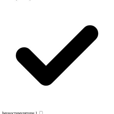
Імуностимулятори
1