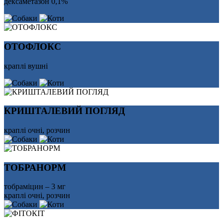
дексаметазон 0,1%
ОТОФЛОКС
краплі вушні
КРИШТАЛЕВИЙ ПОГЛЯД
краплі очні, розчин
ТОБРАНОРМ
тобраміцин – 3 мг
краплі очні, розчин