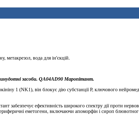
, метакрезол, вода для ін'єкцій.
тинудотні засоби. QA04AD90 Маропітант.
ніну 1 (NK1), він блокує дію субстанції P, ключового нейромеді
пітант забезпечує ефективність широкого спектру дії проти нер
ериферичні еметогени, включаючи апоморфін і сироп блювотного к