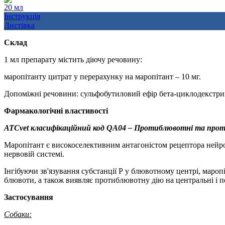
20 мл
Інструкція
Листівка
Склад
1 мл препарату містить діючу речовину:
маропітанту цитрат у перерахунку на маропітант – 10 мг.
Допоміжні речовини: сульфобутиловий ефір бета-циклодекстрину
Фармакологічні властивості
ATCvet класифікаційний код QA04 – Протиблювотні та про
Маропітант є високоселективним антагоністом рецептора нейрокі
нервовій системі.
Інгібуючи зв'язування субстанції Р у блювотному центрі, маро
блювоти, а також виявляє протиблювотну дію на центральні і п
Застосування
Собаки: