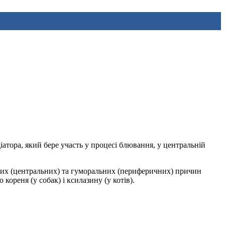
атора, який бере участь у процесі блювання, у центральній
вових (центральних) та гуморальних (периферичних) причин
ореня (у собак) і ксилазину (у котів).