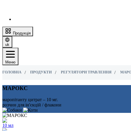
Продукція
uk
Меню
ГОЛОВНА
ПРОДУКТИ
РЕГУЛЯТОРИ ТРАВЛЕННЯ
МАР
МАРОКС
маропітанту цитрат – 10 мг.
розчин для ін'єкцій / флакони
10 мл