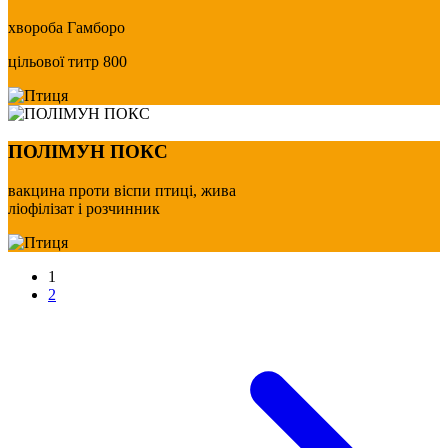
хвороба Гамборо
цільової титр 800
ПОЛІМУН ПОКС
вакцина проти віспи птиці, жива
ліофілізат і розчинник
1
2