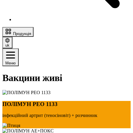
Продукція
uk
Меню
Вакцини живі
ПОЛІМУН РЕО 1133
інфекційний артрит (теносіновіт) + розчинник