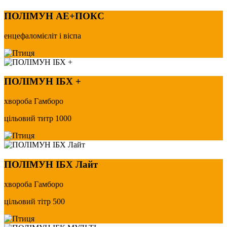
ПОЛІМУН АЕ+ПОКС
енцефаломієліт і віспа
ПОЛІМУН ІБХ +
хвороба Гамборо
цільовий титр 1000
ПОЛІМУН ІБХ Лайт
хвороба Гамборо
цільовий тітр 500