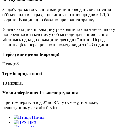
За добу до застосування вакцини проводять визначення
об’єму води в літрах, що випиває птиця продовж 1-1,5
години. Вакцинацію бажано проводити зранку.
У день вакцинації вакцину розводять таким чином, щоб у
попередньо визначеному об’ємі води для випоювання
містилась одна доза вакцини для однієї птиці. Перед
вакцинацією перекривають подачу води за 1-3 години.
Період виведення (каренції)
Нуль діб.
Термін придатності
18 місяців.
Умови зберігання і транспортування
При температурі від 2° до 8°С у сухому, темному,
недоступному для дітей місці.
Птиця
ВРХ