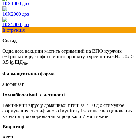
10Х1000 доз
10Х2000 доз
10Х5000 доз
Інструкція
Склад
Одна доза вакцини містить отриманий на ВПФ курячих
ембріонах вірус інфекційного бронхіту курей штам «Н-120» ≥
3,5 lg ЕIД
.
50
Фармацевтична форма
Ліофілізат.
Імунобіологічні властивості
Вакцинний вірус у домашньої птиці за 7-10 діб стимулює
формування специфічного імунітету і захищає вакцинованих
курчат від захворювання впродовж 6-7-ми тижнів.
Вид птиці
Кури.