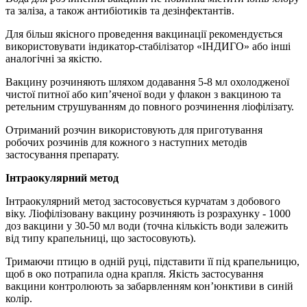
та заліза, а також антибіотиків та дезінфектантів.
Для більш якісного проведення вакцинації рекомендується
використовувати індикатор-стабілізатор «ІНДИГО» або інші
аналогічні за якістю.
Вакцину розчиняють шляхом додавання 5-8 мл охолодженої
чистої питної або кип’яченої води у флакон з вакциною та
ретельним струшуванням до повного розчинення ліофілізату.
Отриманий розчин використовують для приготування
робочих розчинів для кожного з наступних методів
застосування препарату.
Інтраокулярний метод
Інтраокулярний метод застосовується курчатам з добового
віку. Ліофілізовану вакцину розчиняють із розрахунку - 1000
доз вакцини у 30-50 мл води (точна кількість води залежить
від типу крапельниці, що застосовують).
Тримаючи птицю в одній руці, підставити її під крапельницю,
щоб в око потрапила одна крапля. Якість застосування
вакцини контролюють за забарвленням кон’юнктиви в синій
колір.