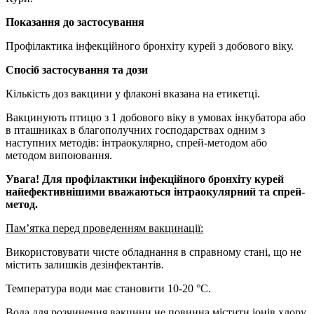
Показання до застосування
Профілактика інфекційного бронхіту курей з добового віку.
Спосіб застосування та дози
Кількість доз вакцини у флаконі вказана на етикетці.
Вакцинують птицю з 1 добового віку в умовах інкубатора або
в пташниках в благополучних господарствах одним з
наступних методів: інтраокулярно, спрей-методом або
методом випоювання.
Увага! Для профілактики інфекційного бронхіту курей
найефективнішими вважаються інтраокулярний та спрей-
метод.
Пам’ятка перед проведенням вакцинації:
Використовувати чисте обладнання в справному стані, що не
містить залишків дезінфектантів.
Температура води має становити 10-20 °С.
Вода для розчинення вакцини не повинна містити іонів хлору