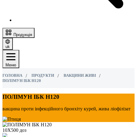
Продукція
uk
Меню
ГОЛОВНА
ПРОДУКТИ
ВАКЦИНИ ЖИВІ
ПОЛІМУН ІБК Н120
ПОЛІМУН ІБК Н120
вакцина проти інфекційного бронхіту курей, жива ліофілізат
10Х500 доз