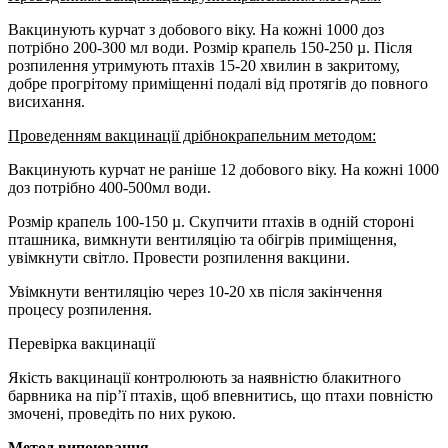
Вакцинують курчат з добового віку. На кожні 1000 доз
потрібно 200-300 мл води. Розмір крапель 150-250 µ. Після
розпилення утримують птахів 15-20 хвилин в закритому,
добре прогрітому приміщенні подалі від протягів до повного
висихання.
Проведенням вакцинації дрібнокрапельним методом:
Вакцинують курчат не раніше 12 добового віку. На кожні 1000
доз потрібно 400-500мл води.
Розмір крапель 100-150 µ. Скупчити птахів в одній стороні
пташника, вимкнути вентиляцію та обігрів приміщення,
увімкнути світло. Провести розпилення вакцини.
Увімкнути вентиляцію через 10-20 хв після закінчення
процесу розпилення.
Перевірка вакцинації
Якість вакцинації контролюють за наявністю блакитного
барвника на пір’ї птахів, щоб впевнитись, що птахи повністю
змочені, проведіть по них рукою.
Метод випоювання