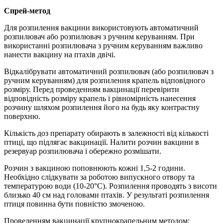
Спрей-метод
Для розпилення вакцини використовують автоматичний
розпилювач або розпилювач з ручним керуванням. При
використанні розпилювача з ручним керуванням важливо
нанести вакцину на птахів двічі.
Відкалібрувати автоматичний розпилювач (або розпилювач з
ручним керуванням) для розпилення крапель відповідного
розміру. Перед проведенням вакцинації перевірити
відповідність розміру крапель і рівномірність нанесення
розчину шляхом розпилення його на будь яку контрастну
поверхню.
Кількість доз препарату обирають в залежності від кількості
птиці, що підлягає вакцинації. Налити розчин вакцини в
резервуар розпилювача і обережно розмішати.
Розчин з вакциною поповнюють кожні 1,5-2 години.
Необхідно слідкувати за роботою випускного отвору та
температурою води (10-20°С). Розпилення проводять з висоти
близько 40 см над головами птахів. У результаті розпилення
птиця повинна бути повністю змоченою.
Проведенням вакцинації крупнокрапельним методом: