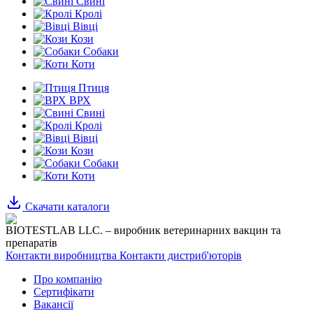
Свині
Кролі
Вівці
Кози
Собаки
Коти
Птиця
ВРХ
Свині
Кролі
Вівці
Кози
Собаки
Коти
Скачати каталоги
BIOTESTLAB LLC. – виробник ветеринарних вакцин та
препаратів
Контакти виробництва
Контакти дистриб'юторів
Про компанію
Сертифікати
Вакансії