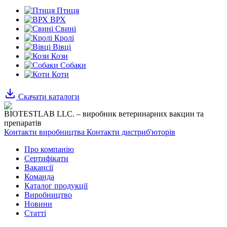
Птиця
ВРХ
Свині
Кролі
Вівці
Кози
Собаки
Коти
Скачати каталоги
BIOTESTLAB LLC. – виробник ветеринарних вакцин та
препаратів
Контакти виробництва
Контакти дистриб'юторів
Про компанію
Сертифікати
Вакансії
Команда
Каталог продукції
Виробництво
Новини
Статті