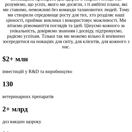
розуміємо, що успіх, якого ми досягли, і ті амбітні плани, які
ми ставимо, неможливі без команди талановитих людей. Тому
ми створили середовище росту для тих, хто розділяє наші
цінності, приймає виклики і використовує можливості. Ми
вітаємо різноманіття поглядів та ідей. Цінуємо кожного за
унікальність, довіряємо знанням і досвіду, підтримуємо,
радіємо успіхам. Тільки так ми можемо вільно й впевнено
зосередитися на новаціях для світу, для клієнтів, для кожного з
нас.
$2+ млн
інвестицій у R&D та виробництво
130
ветеринарних препаратів
2+ млрд
доз вакцин щороку