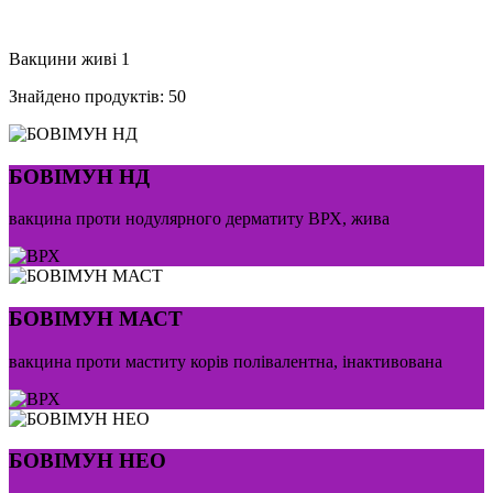
Вакцини живі
1
Знайдено продуктів:
50
БОВІМУН НД
вакцина проти нодулярного дерматиту ВРХ, жива
БОВІМУН МАСТ
вакцина проти маститу корів полівалентна, інактивована
БОВІМУН НЕО