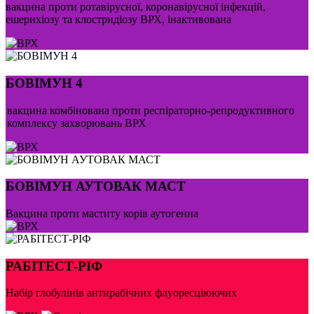
вакцина проти ротавірусної, коронавірусної інфекцій,
ешерихіозу та клостридіозу ВРХ, інактивована
БОВІМУН 4
вакцина комбінована проти респіраторно-репродуктивного
комплексу захворювань ВРХ
БОВІМУН АУТОВАК МАСТ
Вакцина проти маститу корів аутогенна
РАБІТЕСТ-РІФ
Набір глобулінів антирабічних флуоресціюючих