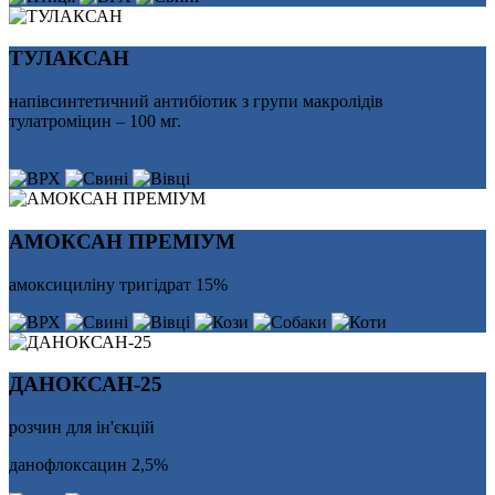
ТУЛАКСАН
напівсинтетичний антибіотик з групи макролідів
тулатроміцин – 100 мг.
АМОКСАН ПРЕМІУМ
амоксициліну тригідрат 15%
ДАНОКСАН-25
розчин для ін'єкцій
данофлоксацин 2,5%