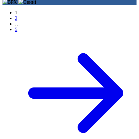
1
2
…
5