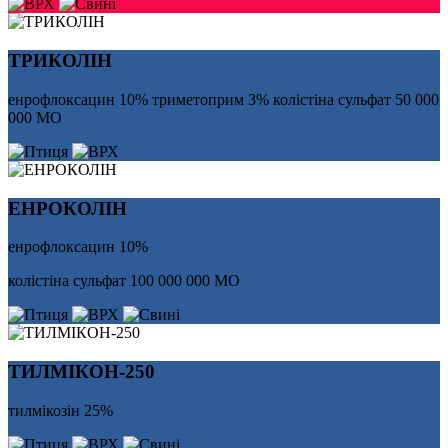
ТРИКОЛІН
енрофлоксацин 10% триметоприм 3% колістіна сульфат 50 000
000 МО
ЕНРОКОЛІН
енрофлоксацин 10%
колістіна сульфат 100 000 000 МО
ТИЛМІКОН-250
тилмікозін 25%