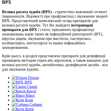
ВРХ
Велика рогата худоба (ВРХ)
- стратегічно важливий сегмент
тваринництв. Відомості про профілактиці і лікуванню хвороб
ВРХ. Представлений комплексний огляд препаратів для
великої рогатої худоби. Тут Ви знайдете
ветеринарні
препарати для ВРХ
і статті, присвячені профілактиці
захворювань корів таких як інфекційний ринотрахеїт (ІРТ),
вірусна діарея, лікування при маститах, пастерельоз,
колібактеріоз, лептоспірозі та інших інфекційних
захворюваннях.
Крім цього, в розділі представлені препарати для дезінфекції
приміщень методом спрея або аерозолем, а також вакцини для
великої рогатої худоби, антибіотики, дезінфікуючі засоби - все
для лікування худоби.
Птиця
ВРХ
Свині
Кролі
Вівці
Кози
Собаки
Коти