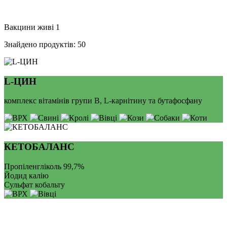
Вакцини живі
1
Знайдено продуктів:
50
L-ЦИН
комплекс вітамінів групи В, L-карнітину та бутафосфану
КЕТОБАЛАНС
Пропіленгліколь 99,7%
Йодид калію
Сульфат кобальту