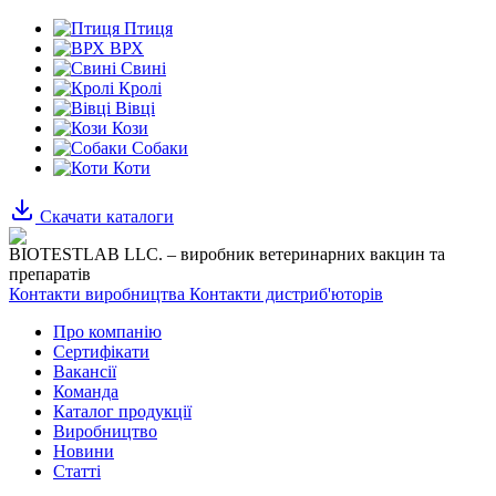
Птиця
ВРХ
Свині
Кролі
Вівці
Кози
Собаки
Коти
Скачати каталоги
BIOTESTLAB LLC. – виробник ветеринарних вакцин та
препаратів
Контакти виробництва
Контакти дистриб'юторів
Про компанію
Сертифікати
Вакансії
Команда
Каталог продукції
Виробництво
Новини
Статті