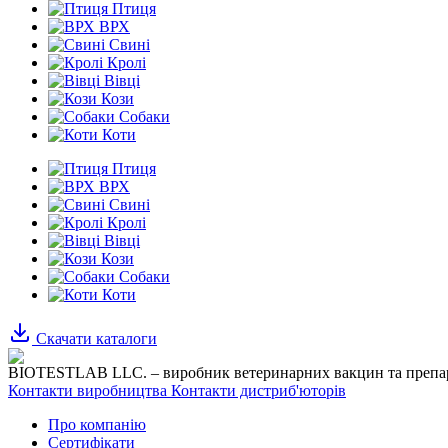
Птиця
ВРХ
Свині
Кролі
Вівці
Кози
Собаки
Коти
Птиця
ВРХ
Свині
Кролі
Вівці
Кози
Собаки
Коти
Скачати каталоги
BIOTESTLAB LLC. – виробник ветеринарних вакцин та препа
Контакти виробництва
Контакти дистриб'юторів
Про компанію
Сертифікати