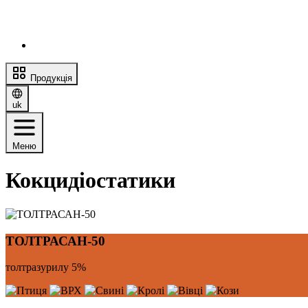
Продукція
uk
Меню
Кокцидіостатики
ТОЛТРАСАН-50
толтразурилу 5%