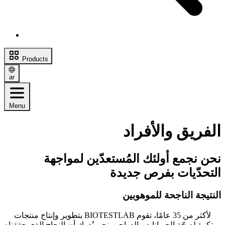
Products
ar
Menu
الفريق والأفراد
نحن نجمع أولئك المُستعدّين لمواجهة
التحدّيات بفرص جديدة
النتيجة الناجحة للموهوبين
لأكثر من 35 عامًا، تقوم BIOTESTLAB بتطوير وإنتاج منتجات
مبتكرة لصحّة الحيوانات والدواجن. نحن نُدرك أن النجاح الذي حققناه