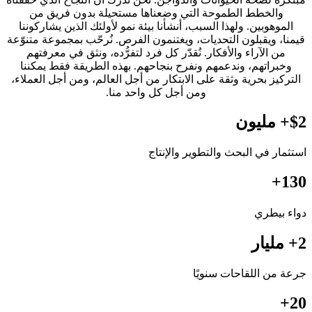
والخطط الطموحة التي وضعناها مستحيلة بدون فريق من
الموهوبين. ولهذا السبب، أنشأنا بيئة نمو لأولئك الذين يشاركوننا
قيمنا، ويقبلون التحديات، ويغتنمون الفرص. نُرحّب بمجموعة متنوّعة
من الآراء والأفكار. نُقدّر كل فرد لتفرُّده، ونثق في معرفتهم
وخبراتهم، وندعمهم ونفرح بنجاحهم. بهذه الطريقة فقط يمكننا
التركيز بحرية وثقة على الابتكار من أجل العالم، ومن أجل العملاء،
ومن أجل كل واحد منا.
$2+ مليون
استثمار في البحث والتطوير والإنتاج
130+
دواء بيطري
2+ مليار
جرعة من اللقاحات سنويًا
20+