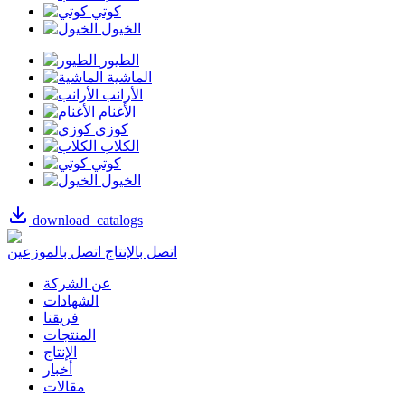
كوتي
الخيول
الطيور
الماشية
الأرانب
الأغنام
كوزي
الكلاب
كوتي
الخيول
download_catalogs
اتصل بالإنتاج
اتصل بالموزعين
عن الشركة
الشهادات
فريقنا
المنتجات
الإنتاج
أخبار
مقالات