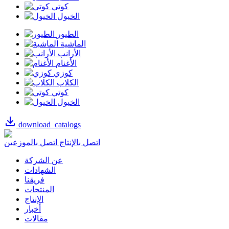
كوتي
الخيول
الطيور
الماشية
الأرانب
الأغنام
كوزي
الكلاب
كوتي
الخيول
download_catalogs
اتصل بالإنتاج
اتصل بالموزعين
عن الشركة
الشهادات
فريقنا
المنتجات
الإنتاج
أخبار
مقالات