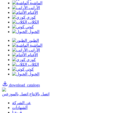
الماشية
الأرانب
الأغنام
كوزي
الكلاب
كوتي
الخيول
الطيور
الماشية
الأرانب
الأغنام
كوزي
الكلاب
كوتي
الخيول
download_catalogs
اتصل بالإنتاج
اتصل بالموزعين
عن الشركة
الشهادات
فريقنا