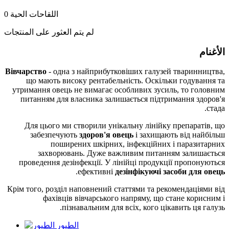
اللقاحات الحية
0
لم يتم العثور على المنتجات
الأغنام
Вівчарство
- одна з найприбутковіших галузей тваринництва,
що мають високу рентабельність. Оскільки годування та
утримання овець не вимагає особливих зусиль, то головним
питанням для власника залишається підтримання здоров'я
стада.
Для цього ми створили унікальну лінійку препаратів, що
забезпечують
здоров'я овець
і захищають від найбільш
поширених шкірних, інфекційних і паразитарних
захворювань. Дуже важливим питанням залишається
проведення дезінфекції. У лінійці продукції пропонуються
.
ефективні
дезінфікуючі засоби для овець
Крім того, розділ наповнений статтями та рекомендаціями від
фахівців вівчарського напряму, що стане корисним і
пізнавальним для всіх, кого цікавить ця галузь.
الطيور