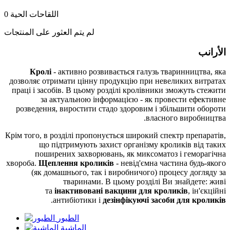
اللقاحات الحية
0
لم يتم العثور على المنتجات
الأرانب
Кролі
- активно розвивається галузь тваринництва, яка
дозволяє отримати цінну продукцію при невеликих витратах
праці і засобів. В цьому розділі кролівники зможуть стежити
за актуальною інформацією - як провести ефективне
розведення, виростити стадо здоровим і збільшити обороти
власного виробництва.
Крім того, в розділі пропонується широкий спектр препаратів,
що підтримують захист організму кроликів від таких
поширених захворювань, як миксоматоз і геморагічна
хвороба.
Щеплення кроликів
- невід'ємна частина будь-якого
(як домашнього, так і виробничого) процесу догляду за
тваринами. В цьому розділі Ви знайдете: живі
та
інактивовані вакцини для кроликів
, ін'єкційні
.
антибіотики і
дезінфікуючі засоби для кроликів
الطيور
الماشية