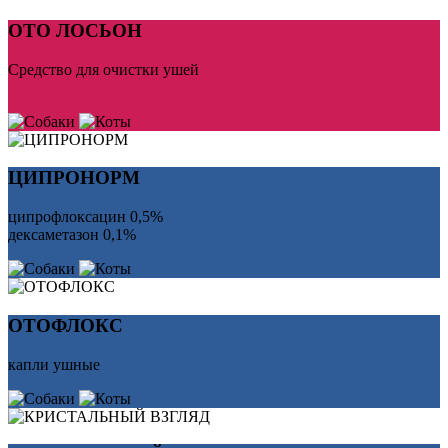
ОТО ЛОСЬОН
Средство для очистки ушей
ЦИПРОНОРМ
ципрофлоксацин 0,5%
дексаметазон 0,1%
ОТОФЛОКС
капли ушные