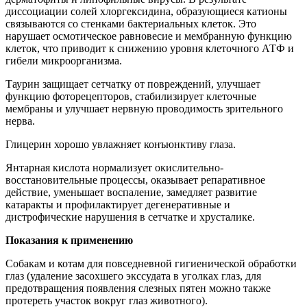
диссоциации солей хлоргексидина, образующиеся катионы
связываются со стенками бактериальных клеток. Это
нарушает осмотическое равновесие и мембранную функцию
клеток, что приводит к снижению уровня клеточного АТФ и
гибели микроорганизма.
Таурин защищает сетчатку от повреждений, улучшает
функцию фоторецепторов, стабилизирует клеточные
мембраны и улучшает нервную проводимость зрительного
нерва.
Глицерин хорошо увлажняет конъюнктиву глаза.
Янтарная кислота нормализует окислительно-
восстановительные процессы, оказывает репаративное
действие, уменьшает воспаление, замедляет развитие
катаракты и профилактирует дегенеративные и
дистрофические нарушения в сетчатке и хрусталике.
Показания к применению
Собакам и котам для повседневной гигиенической обработки
глаз (удаление засохшего экссудата в уголках глаз, для
предотвращения появления слезных пятен можно также
протереть участок вокруг глаз животного).