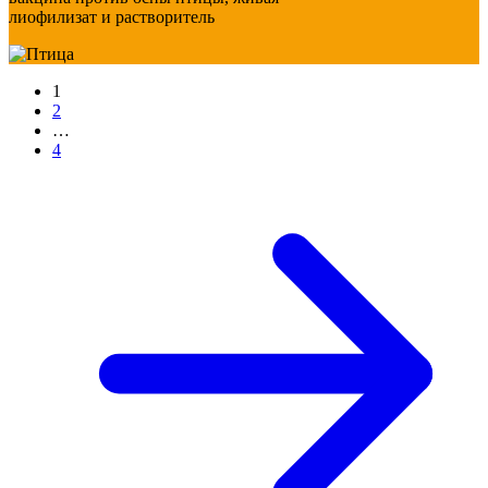
лиофилизат и растворитель
1
2
…
4