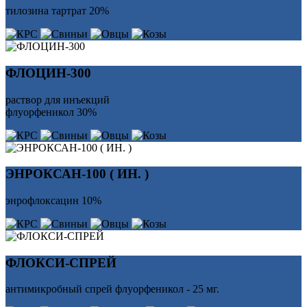
тилозина тартрат 20%
ФЛОЦИН-300
раствор для инъекций
флуорфеникол 30%
ЭНРОКСАН-100 ( ИН. )
энрофлоксацин 10%
ФЛОКСИ-СПРЕЙ
антимикробный спрей флуорфеникол - 25 мг.