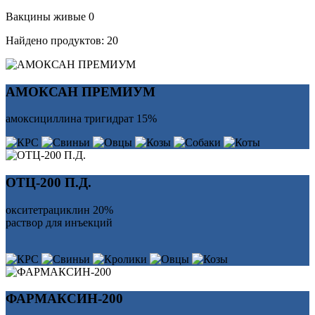
Вакцины живые
0
Найдено продуктов:
20
АМОКСАН ПРЕМИУМ
амоксициллина тригидрат 15%
ОТЦ-200 П.Д.
окситетрациклин 20%
раствор для инъекций
ФАРМАКСИН-200