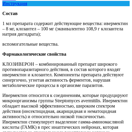
Инструкция
Состав
1 мл препарата содержит действующие вещества: ивермектин
– 8 мг, клозантел – 100 мг (эквивалентно 108,9 г клозантела
натрия дигидрата);
вспомогательные вещества.
Фармакологические свойства
КЛОЗИВЕРОН – комбинированный препарат широкого
противопаразитарного действия, в состав которого входят
ивермектин и клозантел. Компоненты препарата действуют
синергично, угнетая активность ферментов, нарушая
метаболические процессы в организме паразитов.
Ивермектин относится к соединениям, которые продуцируют
микроорганизмы группы Streptomyces avermitilis. Ивермектин
обладает высокой эффективностью, широким спектром
действия (инсектицидная, акарицидная и нематоцидная
активность) и относительно низкой токсичностью.
Ивермектин стимулирует выделение гамма-аминомасляной
кислоты (ГАМК) в прес инаптических нейронах, которая