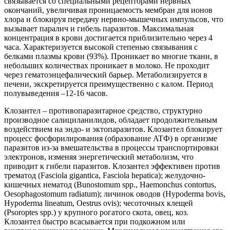
связывается со специальными рецепторами нервных
окончаний, увеличивая проницаемость мембран для ионов
хлора и блокируя передачу нервно-мышечных импульсов, что
вызывает паралич и гибель паразитов. Максимальная
концентрация в крови достигается приблизительно через 4
часа. Характеризуется высокой степенью связывания с
белками плазмы крови (93%). Проникает во многие ткани, в
небольших количествах проникает в молоко. Не проходит
через гематоэнцефалический барьер. Метаболизируется в
печени, экскретируется преимущественно с калом. Период
полувыведения –12-16 часов.
Клозантел – противопаразитарное средство, структурно
производное салициланилидов, обладает продолжительным
воздействием на эндо- и эктопаразитов. Клозантел блокирует
процесс фосфорилирования (образование ATФ) в организме
паразитов из-за вмешательства в процессы транспортировки
электронов, изменяя энергетический метаболизм, что
приводит к гибели паразитов. Клозантел эффективен против
трематод (Fasciola gigantica, Fasciola hepatica); желудочно-
кишечных нематод (Bunostomum spp., Haemonchus contortus,
Oesophagostomum radiatum); личинок оводов (Нуpoderma bovis,
Hypoderma lineatum, Oestrus ovis); чесоточных клещей
(Psoroptes spp.) у крупного рогатого скота, овец, коз.
Клозантел быстро всасывается при подкожном или