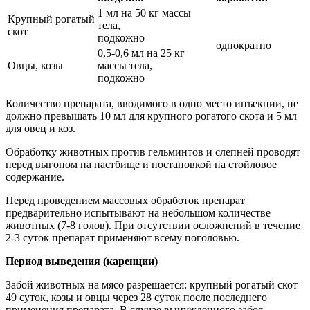
1 мл на 50 кг массы
Крупный рогатый
тела,
скот
подкожно
однократно
0,5-0,6 мл на 25 кг
Овцы, козы
массы тела,
подкожно
Количество препарата, вводимого в одно место инъекции, не
должно превышать 10 мл для крупного рогатого скота и 5 мл
для овец и коз.
Обработку животных против гельминтов и слепней проводят
перед выгоном на пастбище и постановкой на стойловое
содержание.
Перед проведением массовых обработок препарат
предварительно испытывают на небольшом количестве
животных (7-8 голов). При отсутствии осложнений в течение
2-3 суток препарат применяют всему поголовью.
Период выведения (каренции)
Забой животных на мясо разрешается: крупный рогатый скот
49 суток, козы и овцы через 28 суток после последнего
применения препарата. В случае вынужденного забоя