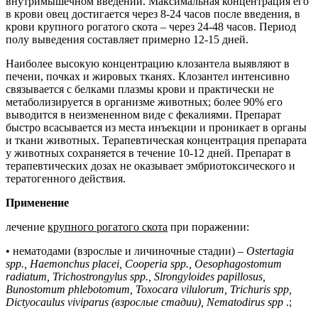
внутримышечном введении. Максимальная концентрация его
в крови овец достигается через 8-24 часов после введения, в
крови крупного рогатого скота – через 24-48 часов. Период
полу выведения составляет примерно 12-15 дней.
Наиболее высокую концентрацию клозантела выявляют в
печени, почках и жировых тканях. Клозантел интенсивно
связывается с белками плазмы крови и практически не
метаболизируется в организме животных; более 90% его
выводится в неизмененном виде с фекалиями. Препарат
быстро всасывается из места инъекции и проникает в органы
и ткани животных. Терапевтическая концентрация препарата
у животных сохраняется в течение 10-12 дней. Препарат в
терапевтических дозах не оказывает эмбриотоксического и
тератогенного действия.
Применение
лечение
крупного рогатого скота
при поражении:
• нематодами (взрослые и личиночные стадии) –
Ostertagia
spp., Haemonchus placei, Cooperia spp., Oesophagostomum
radiatum, Trichostrongylus spp., Slrongyloides papillosus,
Bunostomum phlebotomum, Toxocara vilulorum, Trichuris spp,
Dictyocaulus viviparus (взрослые стадии), Nematodirus spp
.;