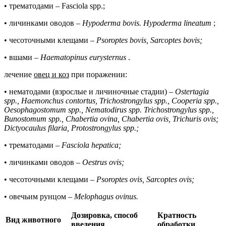
• трематодами – Fasciola spp.;
• личинками оводов –
Hypoderma bovis. Hypoderma lineatum
;
• чесоточными клещами –
Psoroptes bovis, Sarcoptes bovis;
• вшами –
Haematopinus eurysternus
.
лечение
овец и коз
при поражении:
• нематодами (взрослые и личиночные стадии) –
Ostertagia
spp., Haemonchus contortus, Trichostrongylus spp., Cooperia spp.,
Oesophagostomum spp., Nematodirus spp. Trichostrongylus spp.,
Bunostomum spp., Chabertia ovina, Chabertia ovis, Trichuris ovis;
Dictyocaulus filaria, Protostrongylus spp.;
• трематодами –
Fasciola hepatica;
• личинками оводов –
Oestrus ovis;
• чесоточными клещами –
Psoroptes ovis, Sarcoptes ovis;
• овечьим рунцом –
Melophagus ovinus.
Дозировка, способ
Кратность
Вид животного
введения
обработки