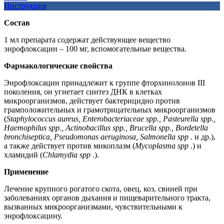
Инструкция
Состав
1 мл препарата содержат действующее вещество
энрофлоксацин – 100 мг, вспомогательные вещества.
Фармакологические свойства
Энрофлоксацин принадлежит к группе фторхинолонов III
поколения, он угнетает синтез ДНК в клетках
микроорганизмов, действует бактерицидно против
грамположительных и грамотрицательных микроорганизмов
(
Staphylococcus aureus, Enterobacteriaceae spp., Pasteurella spp.,
Haemophilus spp., Actinobacillus spp., Brucella spp., Bordetella
bronchiseptica, Pseudomonas aeruginosa, Salmonella spp
. и др.),
a также действует против микоплазм (
Mycoplasma spp
.) и
хламидий (
Chlamydia spp
.).
Применение
Лечение крупного рогатого скота, овец, коз, свиней при
заболеваниях органов дыхания и пищеварительного тракта,
вызванных микроорганизмами, чувствительными к
энрофлоксацину.