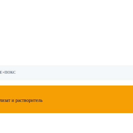
Е+ПОКС
изат и растворитель