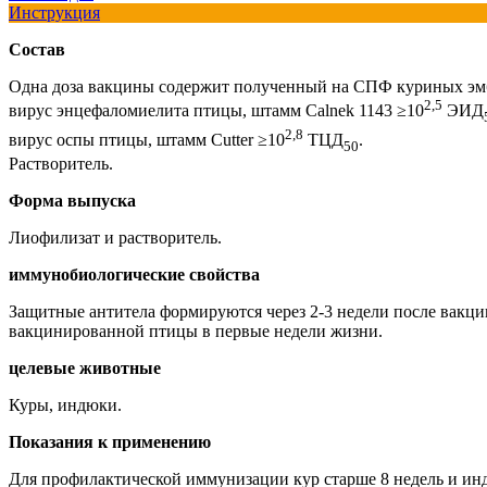
Инструкция
Состав
Одна доза вакцины содержит полученный на СПФ куриных эм
2,5
вирус энцефаломиелита птицы, штамм Calnek 1143 ≥10
ЭИД
2,8
вирус оспы птицы, штамм Cutter ≥10
ТЦД
.
50
Растворитель.
Форма выпуска
Лиофилизат и растворитель.
иммунобиологические свойства
Защитные антитела формируются через 2-3 недели после вакц
вакцинированной птицы в первые недели жизни.
целевые животные
Куры, индюки.
Показания к применению
Для профилактической иммунизации кур старше 8 недель и инд