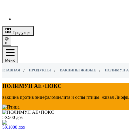
Продукция
ru
Меню
ГЛАВНАЯ
ПРОДУКТЫ
ВАКЦИНЫ ЖИВЫЕ
ПОЛИМУН А
ПОЛИМУН АЕ+ПОКС
вакцина против энцефаломиелита и оспы птицы, живая Лиофил
5Х500 доз
5Х1000 доз