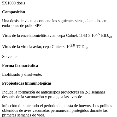
5Х1000 dosis
C
o
m
p
o
s
ición
Una dosis de vacuna contiene los siguientes virus, obtenidos en
embriones de pollo SPF:
2,5
Virus de la encefalomielitis aviar, cepa Calnek 1143 ≥ 10
EID
50
2,8
Virus de la viruela aviar, cepa Cutter ≤ 10
TCD
50
Solvente
Forma farmacéutica
Liofilizado y disolvente.
Propiedades lmmunológicas
Induce la formación de anticuerpos protectores en 2-3 semanas
después de la vacunación y protege a las aves de
infección durante todo el período de puesta de huevos, Los pollitos
obtenidos de aves vacunadas permanecen protegidos durante las
primeras semanas de vida,