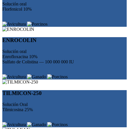
Solución oral
Florfenicol 10%
ENROCOLIN
Solución oral
Enrofloxacina 10%
Sulfato de Colistina — 100 000 000 IU
TILMICON-250
Solución Oral
Tilmicosina 25%