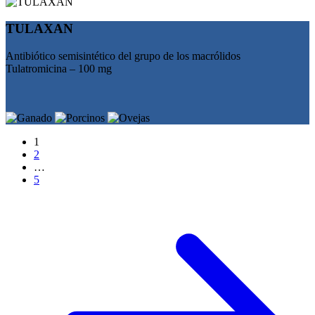
TULAXAN
Antibiótico semisintético del grupo de los macrólidos
Tulatromicina – 100 mg
1
2
…
5