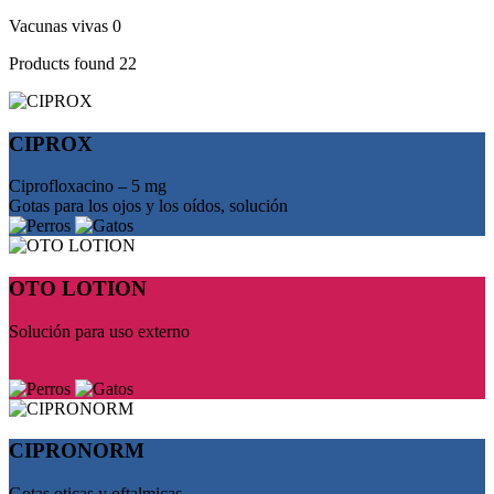
Vacunas vivas
0
Products found
22
CIPROX
Ciprofloxacino – 5 mg
Gotas para los ojos y los oídos, solución
ОТО LOTION
Solución para uso externo
CIPRONORM
Gotas oticas y oftalmicas