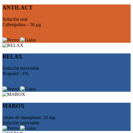
ANTILACT
Solución oral
Cabergolina – 50 μg
RELAX
Solución inyectable
Propofol –1%
MAROX
citrato de maropitant: 10 mg.
Solución inyectable.