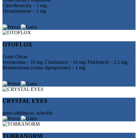
Ciprofloxacina – 5 mg;
Dexametasona – 1 mg
OTOFLOX
Gotas Oticas
Ivermectina – 10 mg; Clotrimazol – 10 mg; Florfenicol – 2.5 mg;
Betametasona (como dipropionato) – 1 mg
CRYSTAL EYES
gotas oftálmicas, solución
ТОBRANORM