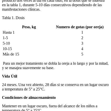
producto dos veces al día en cada oído, en la dosis que se muestra
en la tabla 1, durante 5-10 días consecutivos dependiendo de las
manifestaciones clínicas.
Tabla 1. Dosis
Peso, kg
Numero de gotas (por oreja)
Hasta 1
1
1-5
2
5-10
3
10-15
4
Más de 15
5
Para un mejor tratamiento se dobla la oreja a lo largo y por la mitad,
y se masajea suavemente su base.
Vida Útil
24 meses. Una vez abierto, 28 días si se conserva en un lugar oscuro
a temperatura de 5° a 25°C.
Condiciones de almacenamiento
Mantener en un lugar oscuro, fuera del alcance de los niños a
temperatura de 5° a 25°C.