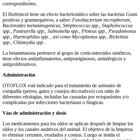
correspondientes.
El florfenicol tiene un efecto bacteriostático sobre las bacterias Gram
positivas y gramnegativos, a saber:
Fusobacterium necrophorum,
Bacteroides melaninogenicus, Streptococcus spp., Staphylococcus
spp., Pasteurеllа spp., Salmonella spp., Proteus spp., Pseudomonas
spp., Haemophilus spp. , así como Mycoplasma spp., Rickettsia
spp., Chlamydia spp
.
La betametasona pertenece al grupo de corticosteroides sintéticos,
tiene efectos antiinflamatorios, antipruriginosos, antialérgicos y
antiproliferativos.
Administración
OTOFLOX está indicado para el tratamiento de animales de
compañía (perros, gatos y conejos decorativos) con otitis de
diferentes etiologías, incluidas las causadas por ectoparásitos y/o
complicadas por infecciones bacterianas o fúngicas.
Vías de administración y dosis
Los medicamentos para los oídos se aplican después de limpiar los
oídos y los canales auditivos del animal. El objetivo de la limpieza
es eliminar cerumen, exudados y costras. Luego se instila el