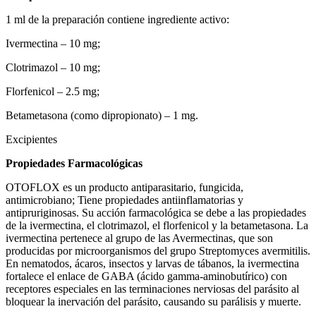
1 ml de la preparación contiene ingrediente activo:
Ivermectina – 10 mg;
Clotrimazol – 10 mg;
Florfenicol – 2.5 mg;
Betametasona (como dipropionato) – 1 mg.
Excipientes
Propiedades Farmacológicas
OTOFLOX es un producto antiparasitario, fungicida,
antimicrobiano; Tiene propiedades antiinflamatorias y
antipruriginosas. Su acción farmacológica se debe a las propiedades
de la ivermectina, el clotrimazol, el florfenicol y la betametasona. La
ivermectina pertenece al grupo de las Avermectinas, que son
producidas por microorganismos del grupo Streptomyces avermitilis.
En nematodos, ácaros, insectos y larvas de tábanos, la ivermectina
fortalece el enlace de GABA (ácido gamma-aminobutírico) con
receptores especiales en las terminaciones nerviosas del parásito al
bloquear la inervación del parásito, causando su parálisis y muerte.