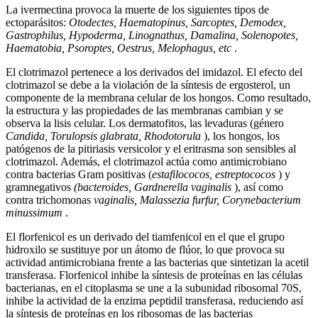
La ivermectina provoca la muerte de los siguientes tipos de
ectoparásitos:
Otodectes, Haematopinus, Sarcoptes, Demodex,
Gastrophilus, Hypoderma, Linognathus, Damalina, Solenopotes,
Hаematobia, Psoroptes, Oestrus, Melophagus, etc
.
El clotrimazol pertenece a los derivados del imidazol. El efecto del
clotrimazol se debe a la violación de la síntesis de ergosterol, un
componente de la membrana celular de los hongos. Como resultado,
la estructura y las propiedades de las membranas cambian y se
observa la lisis celular. Los dermatofitos, las levaduras (género
Candida, Torulopsis glabrata, Rhodotorula
), los hongos, los
patógenos de la pitiriasis versicolor y el eritrasma son sensibles al
clotrimazol. Además, el clotrimazol actúa como antimicrobiano
contra bacterias Gram positivas (
estafilococos, estreptococos
) y
gramnegativos
(bacteroides, Gardnerella vaginalis
), así como
contra trichomonas
vaginalis, Malassezia furfur, Corynebacterium
minussimum
.
El florfenicol es un derivado del tiamfenicol en el que el grupo
hidroxilo se sustituye por un átomo de flúor, lo que provoca su
actividad antimicrobiana frente a las bacterias que sintetizan la acetil
transferasa. Florfenicol inhibe la síntesis de proteínas en las células
bacterianas, en el citoplasma se une a la subunidad ribosomal 70S,
inhibe la actividad de la enzima peptidil transferasa, reduciendo así
la síntesis de proteínas en los ribosomas de las bacterias