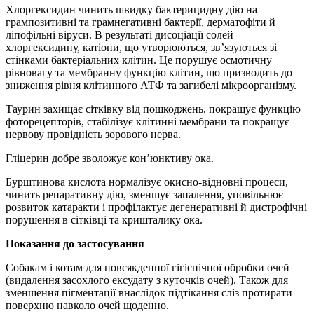
Хлоргексидин чинить швидку бактерицидну дію на
грампозитивні та грамнегативні бактерії, дерматофіти й
ліпофільні віруси. В результаті дисоціації солей
хлоргексидину, катіони, що утворюються, зв’язуються зі
стінками бактеріальних клітин. Це порушує осмотичну
рівновагу та мембранну функцію клітин, що призводить до
зниження рівня клітинного АТФ та загибелі мікроорганізму.
Таурин захищає сітківку від пошкоджень, покращує функцію
фоторецепторів, стабілізує клітинні мембрани та покращує
нервову провідність зорового нерва.
Гліцерин добре зволожує кон’юнктиву ока.
Бурштинова кислота нормалізує окисно-відновні процеси,
чинить репаративну дію, зменшує запалення, уповільнює
розвиток катаракти і профілактує дегенеративні й дистрофічні
порушення в сітківці та кришталику ока.
Показання до застосування
Собакам і котам для повсякденної гігієнічної обробки очей
(видалення засохлого ексудату з куточків очей). Також для
зменшення пігментації внаслідок підтікання сліз протирати
поверхню навколо очей щоденно.