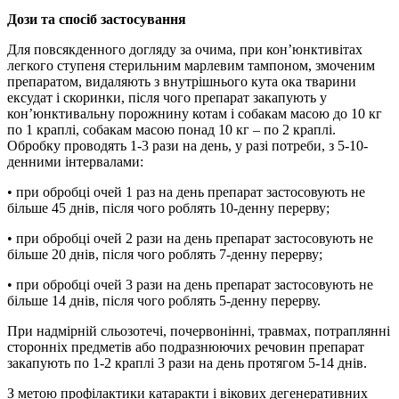
Дози та спосіб застосування
Для повсякденного догляду за очима, при кон’юнктивітах
легкого ступеня стерильним марлевим тампоном, змоченим
препаратом, видаляють з внутрішнього кута ока тварини
ексудат і скоринки, після чого препарат закапують у
кон’юнктивальну порожнину котам і собакам масою до 10 кг
по 1 краплі, собакам масою понад 10 кг – по 2 краплі.
Обробку проводять 1-3 рази на день, у разі потреби, з 5-10-
денними інтервалами:
• при обробці очей 1 раз на день препарат застосовують не
більше 45 днів, після чого роблять 10-денну перерву;
• при обробці очей 2 рази на день препарат застосовують не
більше 20 днів, після чого роблять 7-денну перерву;
• при обробці очей 3 рази на день препарат застосовують не
більше 14 днів, після чого роблять 5-денну перерву.
При надмірній сльозотечі, почервонінні, травмах, потраплянні
сторонніх предметів або подразнюючих речовин препарат
закапують по 1-2 краплі 3 рази на день протягом 5-14 днів.
З метою профілактики катаракти і вікових дегенеративних