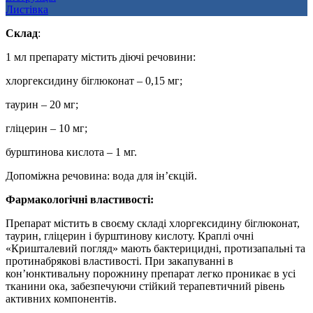
Листівка
Склад
:
1 мл препарату містить діючі речовини:
хлоргексидину біглюконат – 0,15 мг;
таурин – 20 мг;
гліцерин – 10 мг;
бурштинова кислота – 1 мг.
Допоміжна речовина: вода для ін’єкцій.
Фармакологічні властивості:
Препарат містить в своєму складі хлоргексидину біглюконат,
таурин, гліцерин і бурштинову кислоту. Краплі очні
«Кришталевий погляд» мають бактерицидні, протизапальні та
протинабрякові властивості. При закапуванні в
кон’юнктивальну порожнину препарат легко проникає в усі
тканини ока, забезпечуючи стійкий терапевтичний рівень
активних компонентів.