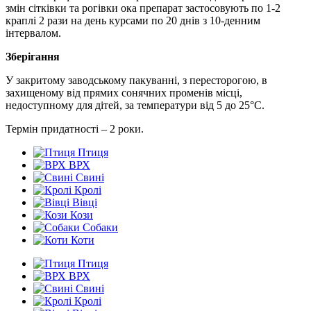
змін сітківки та рогівки ока препарат застосовують по 1-2
краплі 2 рази на день курсами по 20 днів з 10-денним
інтервалом.
Зберігання
У закритому заводському пакуванні, з пересторогою, в
захищеному від прямих сонячних променів місці,
недоступному для дітей, за температури від 5 до 25°C.
Термін придатності – 2 роки.
Птиця
ВРХ
Свині
Кролі
Вівці
Кози
Собаки
Коти
Птиця
ВРХ
Свині
Кролі