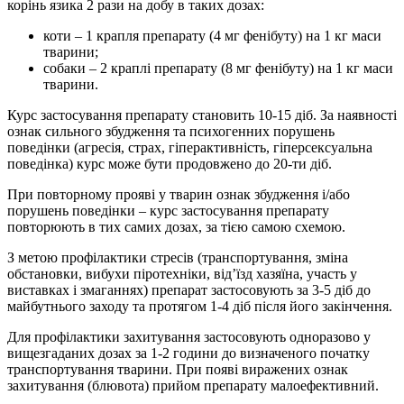
корінь язика 2 рази на добу в таких дозах:
коти – 1 крапля препарату (4 мг фенібуту) на 1 кг маси
тварини;
собаки – 2 краплі препарату (8 мг фенібуту) на 1 кг маси
тварини.
Курс застосування препарату становить 10-15 діб. За наявності
ознак сильного збудження та психогенних порушень
поведінки (агресія, страх, гіперактивність, гіперсексуальна
поведінка) курс може бути продовжено до 20-ти діб.
При повторному прояві у тварин ознак збудження і/або
порушень поведінки – курс застосування препарату
повторюють в тих самих дозах, за тією самою схемою.
З метою профілактики стресів (транспортування, зміна
обстановки, вибухи піротехніки, від’їзд хазяїна, участь у
виставках і змаганнях) препарат застосовують за 3-5 діб до
майбутнього заходу та протягом 1-4 діб після його закінчення.
Для профілактики захитування застосовують одноразово у
вищезгаданих дозах за 1-2 години до визначеного початку
транспортування тварини. При появі виражених ознак
захитування (блювота) прийом препарату малоефективний.