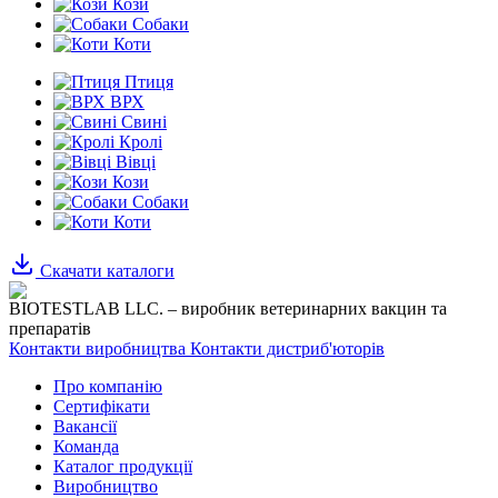
Кози
Собаки
Коти
Птиця
ВРХ
Свині
Кролі
Вівці
Кози
Собаки
Коти
Скачати каталоги
BIOTESTLAB LLC. – виробник ветеринарних вакцин та
препаратів
Контакти виробництва
Контакти дистриб'юторів
Про компанію
Сертифікати
Вакансії
Команда
Каталог продукції
Виробництво