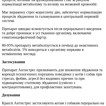
нормалізації метаболізму та впливу на мозковий кровообіг.
Має виражену стрес-коригуючу дію, забезпечує нормалізацію
процесів збудження та гальмування в центральній нервовій
системі.
Препарат швидко всмоктується після перорального введення
та добре проникає в усі тканини організму, включаючи
гематоенцефалічний бар'єр.
80-95% препарату метаболізується в печінці до неактивних
метаболітів. 5% виводиться з організму нирками в
незміненому вигляді.
Застосування
Препарат Антистрес призначають для зниження збудження та
корекції психогенних порушень поведінки у котів і собак при
стресах, фобіях, агресії без видимих причин та при
підвищеному статевому збудженні (сумісно з
контрацептивами), для профілактики захитувань.
Дозування
Краплі Антистрес застосовують котам і собакам перорально на