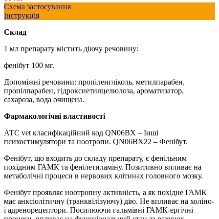
Схема застосування
Інструкція
Склад
1 мл препарату містить діючу речовину:
фенібут 100 мг.
Допоміжні речовини: пропіленгліколь, метилпарабен,
пропілпарабен, гідроксиетилцелюлоза, ароматизатор,
сахароза, вода очищена.
Фармакологічні властивості
АТС vet класифікаційний код QN06BX – Інші
психостимулятори та ноотропи. QN06BX22 – Фенібут.
Фенібут, що входить до складу препарату, є фенільним
похідним ГАМК та фенілетиламіну. Позитивно впливає на
метаболічні процеси в нервових клітинах головного мозку.
Фенібут проявляє ноотропну активність, а як похідне ГАМК
має анксіолітичну (транквілізуючу) дію. Не впливає на холіно-
і адренорецептори. Посилюючи гальмівні ГАМК-ергічні
процеси, впливає на функціональний стан за рахунок