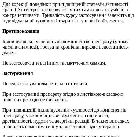
Для корекції поведінки при підвищеній статевій активності
краплі Антистрес застосовують у тих самих дозах сумісно з
контрацептивами. Тривалість курсу застосування залежить від
індивідуальної чутливості тварин і ступеню їх збудження.
Протипоказання
Індивідуальна чутливість до компонентів препарату (у тому
числі в анамнезі), гостра та хронічна ниркова недостатність,
діабет.
Не застосовувати вагітним та лактуючим самкам.
Застереження
Перед застосуванням ретельно струсити.
При застосуванні препарату згідно з листівкою-вкладкою
побічних реакцій не виявлено.
При підвищеній індивідуальній чутливості до компонентів
препарату, можливі прояви збудження, сонливості,
дратівливості, нудоти та алергічні реакції. В таких випадках
проводять симптоматичну та десенсибілізуючу терапію.
Рідко, при першому введенні препарату, у тварин може