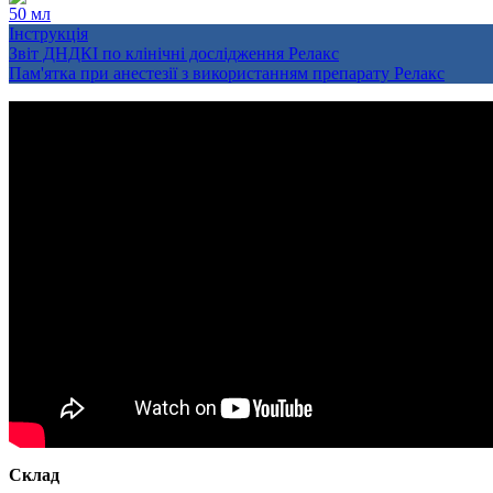
50 мл
Інструкція
Звіт ДНДКІ по клінічні дослідження Релакс
Пам'ятка при анестезії з використанням препарату Релакс
Склад