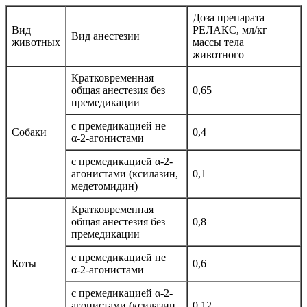
Доза препарата
Вид
РЕЛАКС, мл/кг
Вид анестезии
животных
массы тела
животного
Кратковременная
общая анестезия без
0,65
премедикации
с премедикацией не
Собаки
0,4
α-2-агонистами
с премедикацией α-2-
агонистами (ксилазин,
0,1
медетомидин)
Кратковременная
общая анестезия без
0,8
премедикации
с премедикацией не
Коты
0,6
α-2-агонистами
с премедикацией α-2-
агонистами (ксилазин,
0,12