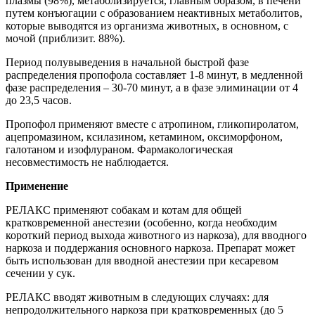
плазмы (98%), метаболизируется, главным образом, в печени
путем конъюгации с образованием неактивных метаболитов,
которые выводятся из организма животных, в основном, с
мочой (приблизит. 88%).
Период полувыведения в начальной быстрой фазе
распределения пропофола составляет 1-8 минут, в медленной
фазе распределения – 30-70 минут, а в фазе элиминации от 4
до 23,5 часов.
Пропофол применяют вместе с атропином, гликопиролатом,
ацепромазином, ксилазином, кетамином, оксиморфоном,
галотаном и изофлураном. Фармакологическая
несовместимость не наблюдается.
Применение
РЕЛАКС применяют собакам и котам для общей
кратковременной анестезии (особенно, когда необходим
короткий период выхода животного из наркоза), для вводного
наркоза и поддержания основного наркоза. Препарат может
быть использован для вводной анестезии при кесаревом
сечении у сук.
РЕЛАКС вводят животным в следующих случаях: для
непродолжительного наркоза при кратковременных (до 5