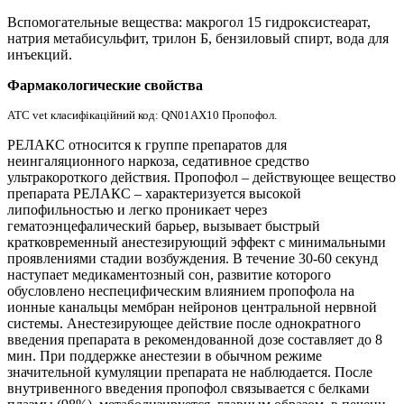
Вспомогательные вещества: макрогол 15 гидроксистеарат,
натрия метабисульфит, трилон Б, бензиловый спирт, вода для
инъекций.
Фармакологические свойства
АТС vet
класифікаційний код: QN01AX10 Пропофол.
РЕЛАКС относится к группе препаратов для
неингаляционного наркоза, седативное средство
ультракороткого действия. Пропофол – действующее вещество
препарата РЕЛАКС – характеризуется высокой
липофильностью и легко проникает через
гематоэнцефалический барьер, вызывает быстрый
кратковременный анестезирующий эффект с минимальными
проявлениями стадии возбуждения. В течение 30-60 секунд
наступает медикаментозный сон, развитие которого
обусловлено неспецифическим влиянием пропофола на
ионные канальцы мембран нейронов центральной нервной
системы. Анестезирующее действие после однократного
введения препарата в рекомендованной дозе составляет до 8
мин. При поддержке анестезии в обычном режиме
значительной кумуляции препарата не наблюдается. После
внутривенного введения пропофол связывается с белками