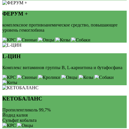
ФЕРУМ +
комплексное противоанемическое средство, повышающее
уровень гемоглобина
L-ЦИН
Комплекс витаминов группы В, L-карнитина и бутафосфана
КЕТОБАЛАНС
Пропиленгликоль 99,7%
Йодид калия
Сульфат кобальта