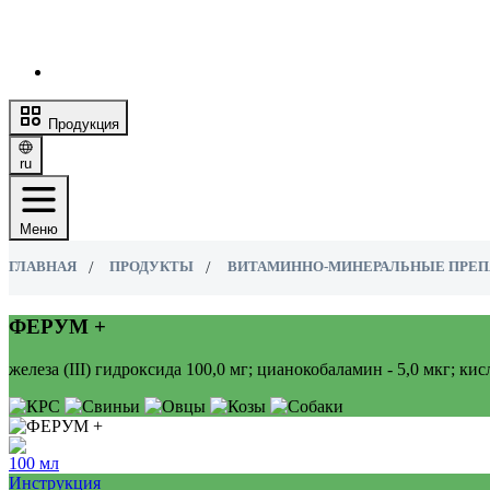
Продукция
ru
Меню
ГЛАВНАЯ
ПРОДУКТЫ
ВИТАМИННО-МИНЕРАЛЬНЫЕ ПРЕП
ФЕРУМ +
железа (ІІІ) гидроксида 100,0 мг; цианокобаламин - 5,0 мкг; кис
100 мл
Инструкция