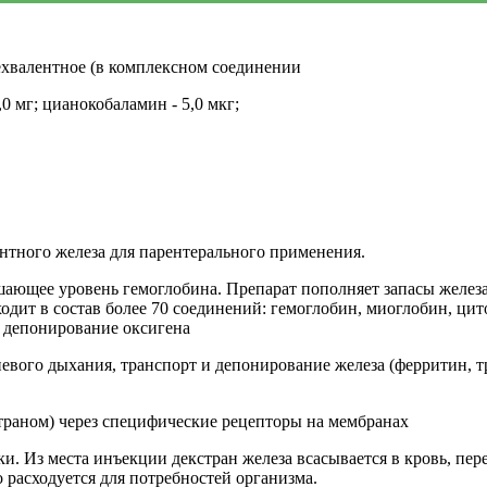
рехвалентное (в комплексном соединении
0 мг; цианокобаламин - 5,0 мкг;
тного железа для парентерального применения.
щее уровень гемоглобина. Препарат пополняет запасы железа, 
дит в состав более 70 соединений: гемоглобин, миоглобин, цито
 депонирование оксигена
невого дыхания, транспорт и депонирование железа (ферритин, т
траном) через специфические рецепторы на мембранах
 Из места инъекции декстран железа всасывается в кровь, пере
 расходуется для потребностей организма.