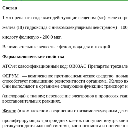
Состав
1 мл препарата содержит дейстующие вещества (мг): железо т
железа (ІІІ) гидроксида с низкомолекулярным декстраном) - 100,
кислоту фолиевую - 200,0 мкг.
Вспомогательные вещества: фенол, вода для инъекций.
Фармакологические свойства
ATCvet классификационный код: QB03AC Препараты трехвален
ФЕРУМ+ — комплексное противоанемическое средство, повышаю
способствует повышению резистентности организма. Железо вхо
Они выполняют в организме следующие функции: транспорт и
(кислорода) к тканям; перенесение электронов в процессах тка
восстановительных реакциях.
Железо
(в комплексном соединении с низкомолекулярным декс
пролиферирующих эритроидных клеток поступает внутрь клетки.
ретикулоэндотелиальной системы, костного мозга и постепенно