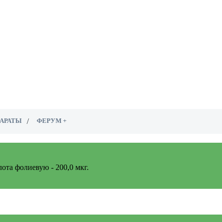
АРАТЫ
ФЕРУМ +
лота фолиевую - 200,0 мкг.