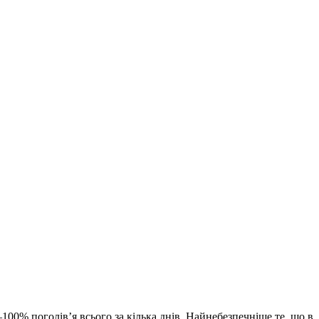
100% поголів’я всього за кілька днів. Найнебезпечніше те, що в