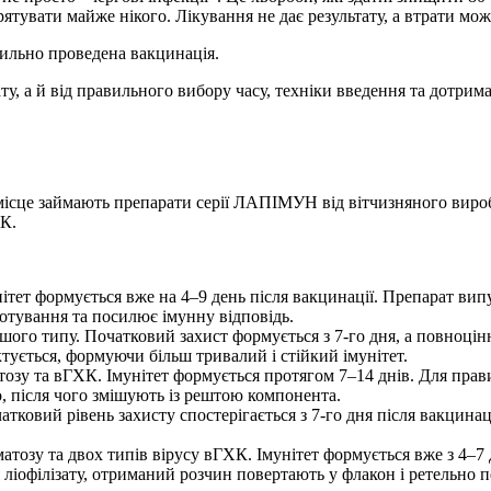
рятувати майже нікого. Лікування не дає результату, а втрати мо
ильно проведена вакцинація.
у, а й від правильного вибору часу, техніки введення та дотри
е місце займають препарати серії ЛАПІМУН від вітчизняного в
ХК.
т формується вже на 4–9 день після вакцинації. Препарат випус
отування та посилює імунну відповідь.
 типу. Початковий захист формується з 7-го дня, а повноцінни
ктується, формуючи більш тривалий і стійкий імунітет.
у та вГХК. Імунітет формується протягом 7–14 днів. Для прав
о, після чого змішують із рештою компонента.
вий рівень захисту спостерігається з 7-го дня після вакцинації
зу та двох типів вірусу вГХК. Імунітет формується вже з 4–7 
 ліофілізату, отриманий розчин повертають у флакон і ретельно 