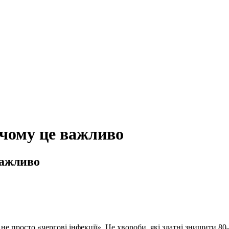
 чому це важливо
важливо
не просто «чергові інфекції». Це хвороби, які здатні знищити 80–