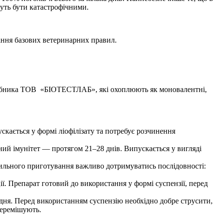
жуть бути катастрофічними.
мання базових ветеринарних правил.
иробника ТОВ «БІОТЕСТЛАБ», які охоплюють як моновалентні,
кається у формі ліофілізату та потребує розчинення
й імунітет — протягом 21–28 днів. Випускається у вигляді
ильного приготування важливо дотримуватись послідовності:
. Препарат готовий до використання у формі суспензії, перед
дня. Перед використанням суспензію необхідно добре струсити,
перемішують.