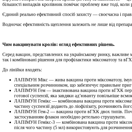
більшості випадків кролівник помічає проблему вже тоді, коли 
Єдиний реально ефективний спосіб захисту — своєчасна і прав
Водночас ефективність щеплення залежить не лише від препарат
Чим вакцинувати кролів: огляд ефективних рішень.
Серед вакцин, представлених на українському ринку, важлив
так і комбіновані рішення для профілактики міксоматозу та вГ
До лінійки входять:
ЛАПІМУН Мікс — жива вакцина проти міксоматозу, імуніте
спеціальним розчинником, що забезпечує правильне приг
ЛАПІМУН Гем — інактивована вакцина проти вГХК першого
готової суспензії, яка завдяки ад’юванту повільніше всмо
ЛАПІМУН Гемікс — комбінована вакцина проти міксоматоз
частину суспензії додають до ліофілізату, розчиняють йог
ЛАПІМУН Гем-2 — вакцина проти вГХК двох типів. Початко
застосуванням флакон необхідно ретельно струшувати.
ЛАПІМУН Гемікс-3 — комбінована вакцина проти міксомато
після чого частину (5 мл) використовують для розчинення