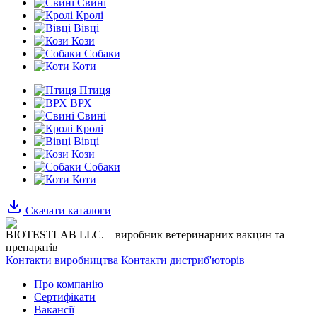
Свині
Кролі
Вівці
Кози
Собаки
Коти
Птиця
ВРХ
Свині
Кролі
Вівці
Кози
Собаки
Коти
Скачати каталоги
BIOTESTLAB LLC. – виробник ветеринарних вакцин та
препаратів
Контакти виробництва
Контакти дистриб'юторів
Про компанію
Сертифікати
Вакансії