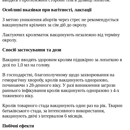
Особливі вказівки при вагітності, лактації
З метою уникнення абортів через стрес не рекомендується
вакцинувати крільчих за сім діб до окролу.
Лактуючих кролематок вакцинують незалежно від терміну
окролу.
Спосіб застосування та дози
Вакцину вводять здоровим кролям підшкірно за лопаткою в
дозі по 1,0 мл на голову.
В господарстві, благополучному щодо захворювання на
геморагічну хворобу, кролів вакцинують одноразово,
починаючи з 28-денного віку. У разі виникнення загрози
раннього інфікування кролів вакцинують одноразово з 4-х
тижневого віку.
Кролів товарного стада вакцинують один раз на рік. Тварин
батьківського стада, за інтенсивного використання,
вакцинують двічі з інтервалом 6 місяців.
Побічні ефекти