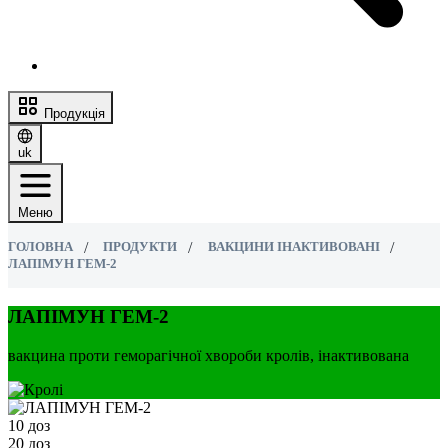
Продукція
uk
Меню
ГОЛОВНА
ПРОДУКТИ
ВАКЦИНИ ІНАКТИВОВАНІ
ЛАПІМУН ГЕМ-2
ЛАПІМУН ГЕМ-2
вакцина проти геморагічної хвороби кролів, інактивована
10 доз
20 доз