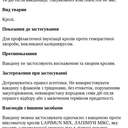
Вид тварин
Кролі.
Показання до застосування
Для профілактичної імунізації кролів проти геморагічної
хвороби, викликаної каліцивірусом.
Протипоказання
Вакцину не застосовують виснаженим та хворим кролям.
Застереження при застосуванні
Дотримуватись правил асептики. Не використовувати
вакцину з флаконів з тріщинами, без етикеток, порушенням
закупорювання, невикористану впродовж семи діб після
першого відбору або з закінченим терміном придатності.
Взаємодія з іншими засобами
Вакцину можна застосовувати одночасно з вакциною проти
міксоматозу кролів LAPIMUN МІХ, ЛАПІМУН МІКС, яку
вводять з протилежної сторони тіла в ділянці лопаток.