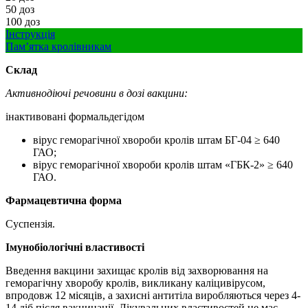
50 доз
100 доз
Інструкція
Пам’ятка кролівникам
Склад
Активнодіючі речовини в дозі вакцини:
інактивовані формальдегідом
вірус геморагічної хвороби кролів штам БГ-04 ≥ 640
ГАО;
вірус геморагічної хвороби кролів штам «ГБК-2» ≥ 640
ГАО.
Фармацевтична форма
Суспензія.
Імунобіологічні властивості
Введення вакцини захищає кролів від захворювання на
геморагічну хворобу кролів, викликану каліцивірусом,
впродовж 12 місяців, а захисні антитіла виробляються через 4-
14 діб після вакцинації. Лікувальних властивостей не має.