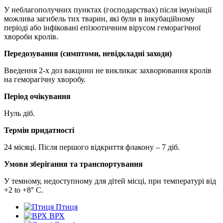
У неблагополучних пунктах (господарствах) після імунізації
можлива загибель тих тварин, які були в інкубаційному
періоді або інфіковані епізоотичним вірусом геморагічної
хвороби кролів.
Передозування (симптоми, невідкладні заходи)
Введення 2-х доз вакцини не викликає захворювання кролів
на геморагічну хворобу.
Період очікування
Нуль діб.
Термін придатності
24 місяці. Після першого відкриття флакону – 7 діб.
Умови зберігання та транспортування
У темному, недоступному для дітей місці, при температурі від
+2 to +8° С.
Птиця
ВРХ