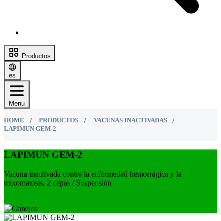
Productos
es
Menu
HOME
PRODUCTOS
VACUNAS INACTIVADAS
LAPIMUN GEM-2
LAPIMUN GEM-2
Vacuna inactivada contra la enfermedad hemorrágica y la
mixomatosis, 2 cepas / Suspensión