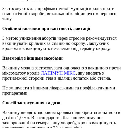
Застосовують для профілактичної імунізації кролів проти
геморагічної хвороби, викликаної каліцивірусом першого
типу.
Особливі вказівки при вагітності, лактації
З метою уникнення абортів через стрес не рекомендується
вакцинувати крільчих за сім діб до окролу. Лактуючих
кролематок вакцинують незалежно від терміну окролу.
Взаємодія з іншими засобами
Вакцину можна застосовувати одночасно з вакциною проти
міксоматозу кролів
ЛАПІМУН МІКС
, яку вводять з
протилежної сторони тіла в ділянці лопаток або стегна.
Не змішувати з іншими лікарськими та профілактичними
препаратами.
Спосіб застосування та дози
Вакцину вводять здоровим кролям підшкірно за лопаткою в
дозі по 1,0 мл. В господарстві, благополучному по
захворюванні на геморагічну хворобу, кролів вакцинують
одноразово, починаючи з 28-деного віку.