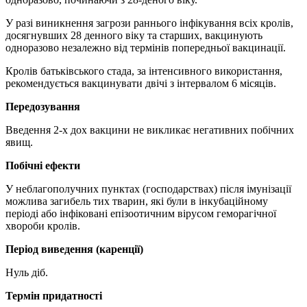
У разі виникнення загрози раннього інфікування всіх кролів,
досягнувших 28 денного віку та старших, вакцинують
одноразово незалежно від термінів попередньої вакцинації.
Кролів батьківського стада, за інтенсивного використання,
рекомендується вакцинувати двічі з інтервалом 6 місяців.
Передозування
Введення 2-х дох вакцини не викликає негативних побічних
явищ.
Побічні ефекти
У неблагополучних пунктах (господарствах) після імунізації
можлива загибель тих тварин, які були в інкубаційному
періоді або інфіковані епізоотичним вірусом геморагічної
хвороби кролів.
Період виведення (каренції)
Нуль діб.
Термін придатності