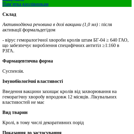
Пам’ятка кролівникам
Склад
Активнодіюча речовина в дозі вакцини (1,0 мл)
: після
активації формальдегідом
- вірус геморалогічної хвороби кролів штам БГ-04 ≥ 640 ГАО,
що забезпечує вироблення специфічних антитіл ≥1:160 в
РЗГА.
Фармацевтична
форма
Суспензія.
Імунобіологічні властивості
Введення вакцини захищає кролів від захворювання на
геморагічну хворобу впродовж 12 місяців. Лікувальних
властивостей не має
Вид тварин
Кролі, в тому числі декоративних порід
Показання
до застосування