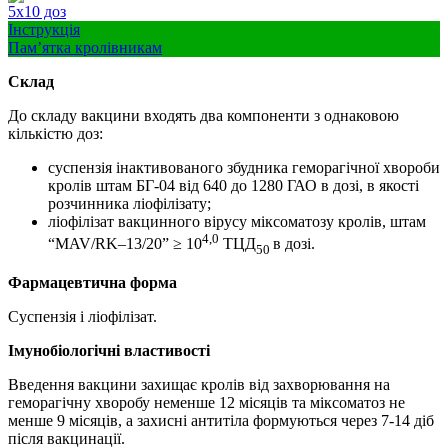
5х10 доз
Інструкція
Пам’ятка кролівникам
Склад
До складу вакцини входять два компоненти з однаковою
кількістю доз:
суспензія інактивованого збудника геморагічної хвороби
кролів штам БГ-04 від 640 до 1280 ГАО в дозі, в якості
розчинника ліофілізату;
ліофілізат вакцинного вірусу міксоматозу кролів, штам
4,0
“MAV/RK–13/20” ≥ 10
ТЦД
в дозі.
50
Фармацевтична
форма
Суспензія і ліофілізат.
Імунобіологічні властивості
Введення вакцини захищає кролів від захворювання на
геморагічну хворобу неменше 12 місяців та міксоматоз не
менше 9 місяців, а захисні антитіла формуються через 7-14 діб
після вакцинації.