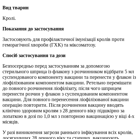
Вид тварин
Кролі.
Показання
до застосування
Застосовують для профілактичної імунізації кролів проти
геморагічної хвороби (ГХК) та міксоматозу.
Спосіб застосування та дози
Безпосередньо перед застосуванням за допомогою
стерильного шприца із флакону з розчинником відібрати 5 мл
суспендованого компоненту вакцини та перенести у флакон із
ліофілізованим компонентом вакцини. Ретельно перемішати
до повного розчинення ліофілізату, після чого шприцем
перенести розчин у флакон з суспендованим компонентом
вакцини. Для повного перенесення ліофілізованої вакцини
операцію повторити. Після розчинення вакцину вводять
клінічно здоровим кролям з 28 денного віку підшкірно за
лопаткою в дозі по 1,0 мл з повторною вакцинацією у віці 4-х
місяців.
У разі виникнення загрози раннього інфікування всіх кролів,
досягнувших 28 денного віку та старших, вакцинують