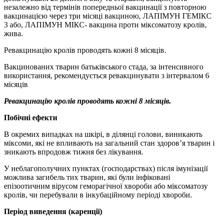
незалежно від термінів попередньої вакцинації з повторною
вакцинацією через три місяці вакциною, ЛАПІМУН ГЕМІКС
3 або, ЛАПІМУН МІКС- вакцина проти міксоматозу кролів,
жива.
Ревакцинацію кролів проводять кожні 8 місяців.
Вакцинованих тварин батьківського стада, за інтенсивного
використання, рекомендується ревакцинувати з інтервалом 6
місяців
Ревакцинацію кролів проводять кожні 8 місяців.
Побічні ефекти
В окремих випадках на шкірі, в ділянці голови, виникають
міксоми, які не впливають на загальний стан здоров’я тварин і
зникають впродовж тижня без лікування.
У неблагополучних пунктах (господарствах) після імунізації
можлива загибель тих тварин, які були інфіковані
епізоотичним вірусом геморагічної хвороби або міксоматозу
кролів, чи перебували в інкубаційному періоді хвороби.
Період виведення (каренції)