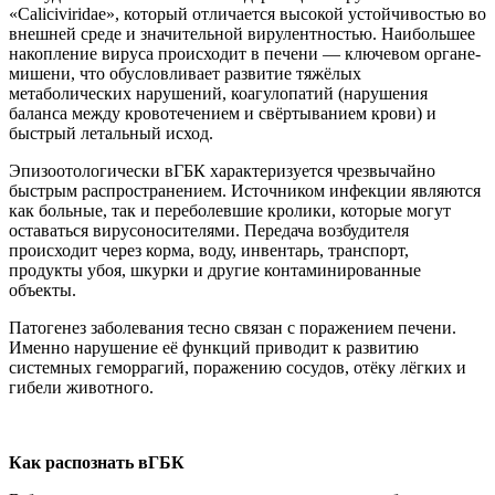
«Caliciviridae», который отличается высокой устойчивостью во
внешней среде и значительной вирулентностью. Наибольшее
накопление вируса происходит в печени — ключевом органе-
мишени, что обусловливает развитие тяжёлых
метаболических нарушений, коагулопатий (нарушения
баланса между кровотечением и свёртыванием крови) и
быстрый летальный исход.
Эпизоотологически вГБК характеризуется чрезвычайно
быстрым распространением. Источником инфекции являются
как больные, так и переболевшие кролики, которые могут
оставаться вирусоносителями. Передача возбудителя
происходит через корма, воду, инвентарь, транспорт,
продукты убоя, шкурки и другие контаминированные
объекты.
Патогенез заболевания тесно связан с поражением печени.
Именно нарушение её функций приводит к развитию
системных геморрагий, поражению сосудов, отёку лёгких и
гибели животного.
Как распознать вГБК