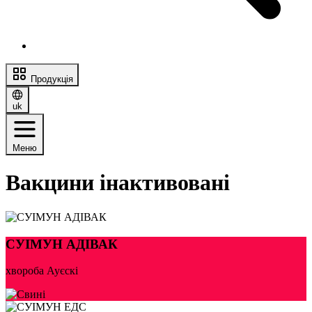
Продукція
uk
Меню
Вакцини інактивовані
СУІМУН АДІВАК
хвороба Ауєскі