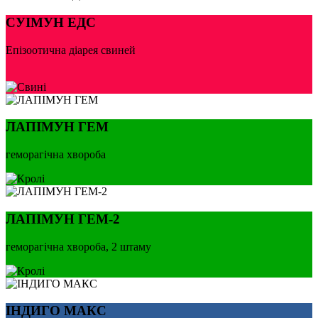
СУІМУН ЕДС
Епізоотична діарея свиней
ЛАПІМУН ГЕМ
геморагічна хвороба
ЛАПІМУН ГЕМ-2
геморагічна хвороба, 2 штаму
ІНДИГО МАКС