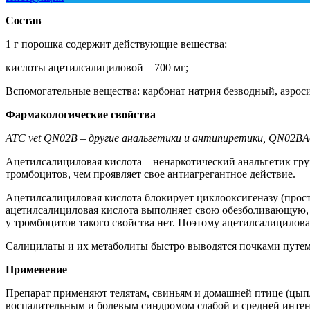
Состав
1 г порошка содержит действующие вещества:
кислоты ацетилсалициловой – 700 мг;
Вспомогательные вещества: карбонат натрия безводный, аэрос
Фармакологические свойства
ATC vet QN02B – другие анальгетики и антипиретики, QN02BA
Ацетилсалициловая кислота – ненаркотический анальгетик г
тромбоцитов, чем проявляет свое антиагрегантное действие.
Ацетилсалициловая кислота блокирует циклооксигеназу (прост
ацетилсалициловая кислота выполняет свою обезболивающую,
у тромбоцитов такого свойства нет. Поэтому ацетилсалицилов
Салицилаты и их метаболиты быстро выводятся почками путем
Применение
Препарат применяют телятам, свиньям и домашней птице (цып
воспалительным и болевым синдромом слабой и средней интенс