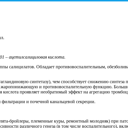
ил.
01 – ацетилсалициловая кислота.
руппы салицилатов. Обладает противовоспалительным, обезбол
агландиновую синтетазу), чем способствует снижению синтеза 
 жаропонижающую и противовоспалительную функцию. Большинс
ая кислота проявляет необратимый эффект на агрегацию тромбоц
 фильтрации и почечной канальцевой секреции.
лята-бройлеры, племенные куры, ремонтный молодняк) при пат
ивности различного генеза (в том числе воспалительного), вкл