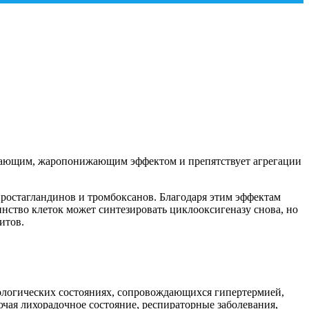
ивающим, жаропонижающим эффектом и препятствует агрегации
простагландинов и тромбоксанов. Благодаря этим эффектам
тво клеток может синтезировать циклооксигеназу снова, но
итов.
ологических состояниях, сопровождающихся гипертермией,
ючая лихорадочное состояние, респираторные заболевания,