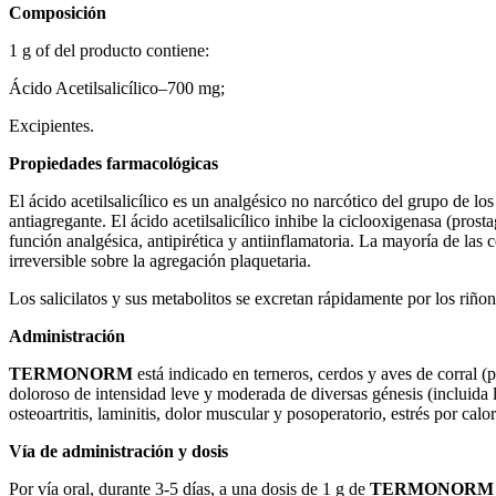
Composición
1 g of del producto contiene:
Ácido Acetilsalicílico–700 mg;
Excipientes.
Propiedades farmacológicas
El ácido acetilsalicílico es un analgésico no narcótico del grupo de los
antiagregante. El ácido acetilsalicílico inhibe la ciclooxigenasa (prost
función analgésica, antipirética y antiinflamatoria. La mayoría de las c
irreversible sobre la agregación plaquetaria.
Los salicilatos y sus metabolitos se excretan rápidamente por los riñone
Administración
TERMONORM
está indicado en terneros, cerdos y aves de corral 
doloroso de intensidad leve y moderada de diversas génesis (incluida la
osteoartritis, laminitis, dolor muscular y posoperatorio, estrés por calor
Vía de administración y dosis
Por vía oral, durante 3-5 días, a una dosis de 1 g de
TERMONORM