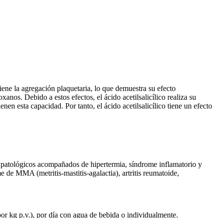
eviene la agregación plaquetaria, lo que demuestra su efecto
xanos. Debido a estos efectos, el ácido acetilsalicílico realiza su
enen esta capacidad. Por tanto, el ácido acetilsalicílico tiene un efecto
os patológicos acompañados de hipertermia, síndrome inflamatorio y
e de MMA (metritis-mastitis-agalactia), artritis reumatoide,
por kg p.v.), por día con agua de bebida o individualmente.