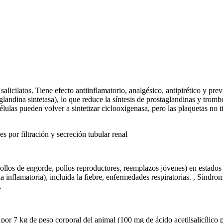
 salicilatos. Tiene efecto antiinflamatorio, analgésico, antipirético y pr
aglandina sintetasa), lo que reduce la síntesis de prostaglandinas y trombo
élulas pueden volver a sintetizar ciclooxigenasa, pero las plaquetas no ti
s por filtración y secreción tubular renal
(pollos de engorde, pollos reproductores, reemplazos jóvenes) en estad
 inflamatoria), incluida la fiebre, enfermedades respiratorias. , Síndrom
.
por 7 kg de peso corporal del animal (100 mg de ácido acetilsalicílico 