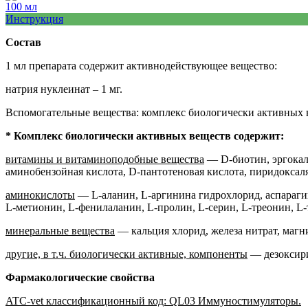
100 мл
Инструкция
Состав
1 мл препарата содержит активнодействующее вещество:
натрия нуклеинат – 1 мг.
Вспомогательные вещества: комплекс биологически активных в
* Комплекс биологически активных веществ содержит:
витамины и витаминоподобные вещества
— D-биотин, эргокаль
аминобензойная кислота, D-пантотеновая кислота, пиридоксаля
аминокислоты
— L-аланин, L-аргинина гидрохлорид, аспарагин
L-метионин, L-фенилаланин, L-пролин, L-серин, L-треонин, L-
минеральные вещества
— кальция хлорид, железа нитрат, магн
другие, в т.ч. биологически активные, компоненты
— дезоксириб
Фармакологические свойства
ATC-vet классификационный код: QL03 Иммуностимуляторы.