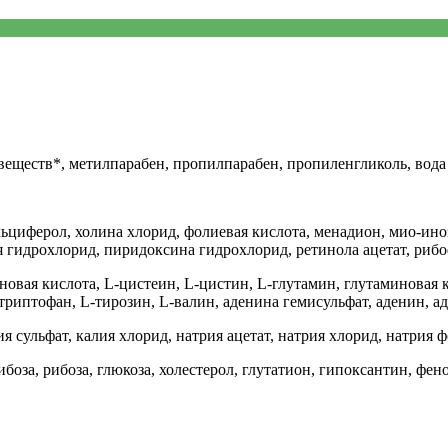
еществ*, метилпарабен, пропилпарабен, пропиленгликоль, вода
циферол, холина хлорид, фолиевая кислота, менадион, мио-иноз
 гидрохлорид, пиридоксина гидрохлорид, ретинола ацетат, рибо
овая кислота, L-цистеин, L-цистин, L-глутамин, глутаминовая к
триптофан, L-тирозин, L-валин, аденина гемисульфат, аденин, а
ия сульфат, калия хлорид, натрия ацетат, натрия хлорид, натрия
оза, рибоза, глюкоза, холестерол, глутатион, гипоксантин, фен