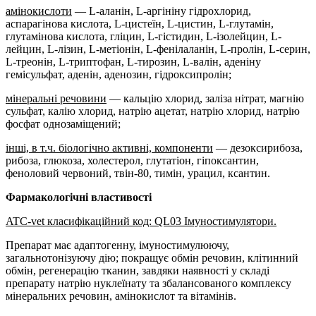
амінокислоти
— L-аланін, L-аргініну гідрохлорид,
аспарагінова кислота, L-цистеїн, L-цистин, L-глутамін,
глутамінова кислота, гліцин, L-гістидин, L-ізолейцин, L-
лейцин, L-лізин, L-метіонін, L-фенілаланін, L-пролін, L-серин,
L-треонін, L-триптофан, L-тирозин, L-валін, аденіну
гемісульфат, аденін, аденозин, гідроксипролін;
мінеральні речовини
— кальцію хлорид, заліза нітрат, магнію
сульфат, калію хлорид, натрію ацетат, натрію хлорид, натрію
фосфат однозаміщений;
інші, в т.ч. біологічно активні, компоненти
— дезоксирибоза,
рибоза, глюкоза, холестерол, глутатіон, гіпоксантин,
феноловий червоний, твін-80, тимін, урацил, ксантин.
Фармакологічні властивості
ATC-vet класифікаційний код: QL03 Імуностимулятори.
Препарат має адаптогенну, імуностимулюючу,
загальнотонізуючу дію; покращує обмін речовин, клітинний
обмін, регенерацію тканин, завдяки наявності у складі
препарату натрію нуклеїнату та збалансованого комплексу
мінеральних речовин, амінокислот та вітамінів.