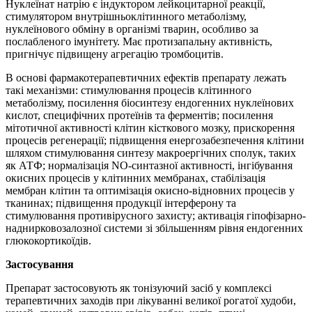
Нуклеїнат натрію є індуктором лейкоцитарної реакції,
стимулятором внутрішньоклітинного метаболізму,
нуклеїнового обміну в організмі тварин, особливо за
послабленого імунітету. Має протизапальну активність,
пригнічує підвищену агрегацію тромбоцитів.
В основі фармакотерапевтичних ефектів препарату лежать
такі механізми: стимулювання процесів клітинного
метаболізму, посилення біосинтезу ендогенних нуклеїнових
кислот, специфічних протеїнів та ферментів; посилення
мітотичної активності клітин кісткового мозку, прискорення
процесів регенерації; підвищення енергозабезпечення клітини
шляхом стимулювання синтезу макроергічних сполук, таких
як АТФ; нормалізація NO-синтазної активності, інгібування
окисних процесів у клітинних мембранах, стабілізація
мембран клітин та оптимізація окисно-відновних процесів у
тканинах; підвищення продукції інтерферону та
стимулювання противірусного захисту; активація гіпофізарно-
наднирковозалозної системи зі збільшенням рівня ендогенних
глюкокортикоїдів.
Застосування
Препарат застосовують як тонізуючий засіб у комплексі
терапевтичних заходів при лікуванні великої рогатої худоби,