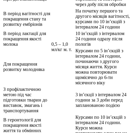
через добу після обробки
На початку першого та
В період вагітності для
другого місяців вагітності,
покращення стану та
курсами по 10 ін’єкцій з
розвитку ембріонів
інтервалом 24 години
В період лактації для
10 ін’єкцій з інтервалом
покращення якості
24 години одразу після
молока
0,5 – 1,0
пологів
мл/кг м. т.
Курсами по 5 ін’єкцій з
інтервалом 24 години,
починаючи з другого
Для покращення
місяця життя. Курси
розвитку молодняка
можна повторювати
щомісячно до 6-ти
місячного віку
З профілактичною
метою під час
3 ін’єкції з інтервалом 24
підготовки тварин до
години за 3 доби перед
виставок, змагань i
запланованою подією
транспортування
Курсами по 10 ін’єкцій з
В геронтології для
інтервалом 24 години.
покращення якості
Курси можна
життя та обмінних