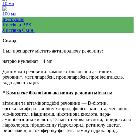
10 мл
100 мл
Інструкція
Листівка ВРХ
Листівка Свині
Склад
1 мл препарату містить активнодіючу речовину:
натрію нуклеїнат – 1 мг.
Допоміжні речовини: комплекс біологічно активних
речовин*, метилпарабен, пропілпарабен, пропіленгліколь,
вода для ін’єкцій.
* Комплекс біологічно активних речовин містить:
вітаміни та вітаміноподібні речовини
— D-біотин,
ергокальциферол, холіну хлорид, фолієва кислота, менадіон,
міо-інозитол, ніацинамід, нікотинова кислота, пара-
амінобензойна кислота, D-пантотенова кислота, піридоксалю
гідрохлорид, піридоксину гідрохлорид, ретинолу ацетат,
рибофлавін, α-токоферолу фосфат, тіаміну гідрохлорид;