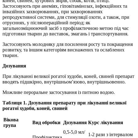
коней, свиней, хутрових звірів, собак, котів, птиці.
Застосовують при анеміях, гiповiтамiнозах, інфекційних та
інвазійних захворюваннях, при захворюваннях
репродуктивної системи, для стимуляції охоти, а також, при
отруєннях, у пiсляоперацiйний період; як
загальнозміцнюючий засіб з профілактичною метою під час
підготовки тварин до виставок, змагань i транспортування.
Застосовують молодняку для посилення росту та покращення
розвитку, та іншим категоріям виснажених та ослаблених
тварин.
Дозування
При лікуванні великої рогатої худоби, коней, свиней препарат
вводять підшкірно, внутрiшньом’язово, внутрiшньовенно.
Можливе пероральне застосування із питною водою.
Таблиця 1. Дозування препарату при лікуванні великої
рогатої худоби, коней, свиней
Вікова
Вид обробки
Дозування
Курс лікування
група
0,5-5,0 мл/
1-2 рази з інтервалом
Профілактика