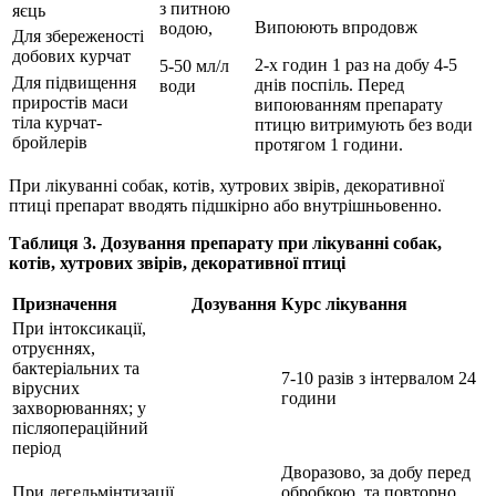
з питною
яєць
Випоюють впродовж
водою,
Для збереженості
добових курчат
2-х годин 1 раз на добу 4-5
5-50 мл/л
Для підвищення
днів поспіль. Перед
води
приростів маси
випоюванням препарату
тіла курчат-
птицю витримують без води
бройлерів
протягом 1 години.
При лікуванні собак, котів, хутрових звірів, декоративної
птиці препарат вводять підшкірно або внутрiшньовенно.
Таблиця 3. Дозування препарату при лікуванні собак,
котів, хутрових звірів, декоративної птиці
Призначення
Дозування
Курс лікування
При інтоксикації,
отруєннях,
бактеріальних та
7-10 разів з інтервалом 24
вірусних
години
захворюваннях; у
пiсляоперацiйний
період
Дворазово, за добу перед
При дегельмінтизації
обробкою, та повторно