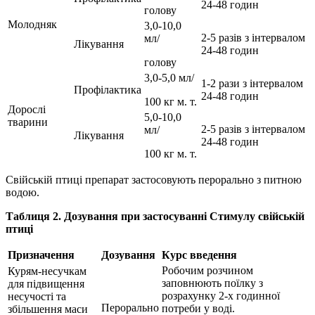
24-48 годин
голову
Молодняк
3,0-10,0
2-5 разів з інтервалом
мл/
Лікування
24-48 годин
голову
3,0-5,0 мл/
1-2 рази з інтервалом
Профілактика
24-48 годин
100 кг м. т.
Дорослі
5,0-10,0
тварини
2-5 разів з інтервалом
мл/
Лікування
24-48 годин
100 кг м. т.
Свійській птиці препарат застосовують перорально з питною
водою.
Таблиця 2. Дозування при застосуванні Стимулу свійській
птиці
Призначення
Дозування
Курс введення
Робочим розчином
Курям-несучкам
заповнюють поїлку з
для підвищення
розрахунку 2-х годинної
несучості та
Перорально
потреби у воді.
збільшення маси