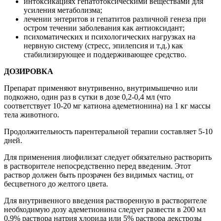
интоксикациях гепатотоксическими веществами для
усиления метаболизма;
лечении энтеритов и гепатитов различной генеза при
остром течении заболевания как антиоксидант;
психоматических и психологических нагрузках на
нервную систему (стресс, эпилепсия и т.д.) как
стабилизирующее и поддерживающее средство.
ДОЗИРОВКА
Препарат применяют внутривенно, внутримышечно или
подкожно, один раз в сутки в дозе 0,2-0,4 мл (что
соответствует 10-20 мг катиона адеметионина) на 1 кг массы
тела животного.
Продолжительность парентеральной терапии составляет 5-10
дней.
Для применения лиофилизат следует обязательно растворить
в растворителе непосредственно перед введеним. Этот
раствор должен быть прозрачен без видимых частиц, от
бесцветного до желтого цвета.
Для внутривенного введения растворенную в растворителе
необходимую дозу адеметионина следует развести в 200 мл
0,9% раствора натрия хлорида или 5% раствора декстрозы