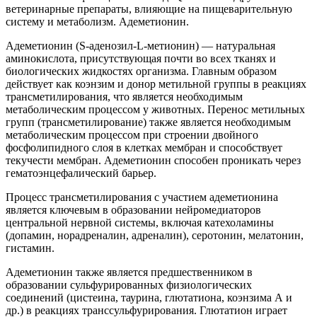
ветеринарные препараты, влияющие на пищеварительную
систему и метаболизм. Адеметионин.
Адеметионин (S-аденозил-L-метионин) — натуральная
аминокислота, присутствующая почти во всех тканях и
биологических жидкостях организма. Главным образом
действует как коэнзим и донор метильной группы в реакциях
трансметилирования, что является необходимым
метаболическим процессом у животных. Перенос метильных
групп (трансметилирование) также является необходимым
метаболическим процессом при строении двойного
фосфолипидного слоя в клетках мембран и способствует
текучести мембран. Адеметионин способен проникать через
гематоэнцефалический барьер.
Процесс трансметилирования с участием адеметионина
является ключевым в образовании нейромедиаторов
центральной нервной системы, включая катехоламины
(допамин, норадреналин, адреналин), серотонин, мелатонин,
гистамин.
Адеметионин также является предшественником в
образовании сульфурированных физиологических
соединений (цистеина, таурина, глютатиона, коэнзима А и
др.) в реакциях транссульфурирования. Глютатион играет