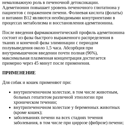
немаловажную роль в печеночной детоксикации.
Адеметионин повышает уровень печеночного глютатиона у
пациентов с поражением печени. Фолиевая кислота (фолаты)
и витамин В12 являются необходимыми конутриентами в
процессах метаболизма и восстановления адеметионина.
После введения фармакокинетический профиль адеметионина
состоит из фазы быстрого выраженного распределения в
тканях и конечной фазы элиминации с периодом
полувыведения около 1,5 часа. Абсорбция при
внутримышечном введении почти полная (96%),
максимальная плазменная концентрация достигается
примерно через 45 минут после применения.
ПРИМЕНЕНИЕ
Для собак и кошек применяют при:
внутрипеченочном холестазе, в том числе животным,
больных гепатитом различной этиологии при
хроническом течении;
внутрипеченочном холестазе у беременных животных
(кроме кошек);
заболеваниях печени на всех стадиях течения
заболевания, в том числе при циррозе (фиброзе) печени;