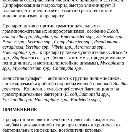
Ципрофлоксацина гидрохлорид быстро элиминирует R-
плазмиды, что препятствует развитию резистентности
микроорганизмов к препарату.
Препарат активен против грамотрицательных и
граммположительных микроорганизмов, особенно
Е.coli,
Salmonella spp., Shigella spp., Enterobacter spp., Klebsiella spp.,
Proteus spp., Serratia spp., Campylobacter spp., Pseudomonas
aeruginosa, Yersinia spp., Vibrio spp., Aeromonas spp.,
Haemophilus spp
.; к препарату также чувствительны:
Brucella
spp., Staphylococcus spp
. (включая штаммы, продуцирующие
пеницилиназу, и метициллинстойкие штаммы),
Mycoplasma
spp., Mycobacterium spp., Chlamydia spp
.
Колистина сульфат — антибиотик группы полимиксинов,
синтезируемый аэробной спорообразующей палочкой
Bacillus
polymyxa
. Колистина сульфат действует бактерицидно на
грамотрицательные бактерии (
E. coli, Salmonella spp.,
Pasteurella spp., Haemophilus spp., Bordetella spp
.).
ПРИМЕНЕНИЕ
Препарат применяют в лечебных целях собакам, котам,
голубям и декоративной птице при острых и хронических
бактериальных инфекциях, возбудители которых