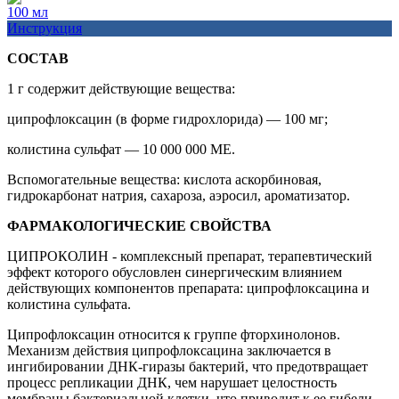
100 мл
Инструкция
СОСТАВ
1 г содержит действующие вещества:
ципрофлоксацин (в форме гидрохлорида) — 100 мг;
колистина сульфат — 10 000 000 МЕ.
Вспомогательные вещества: кислота аскорбиновая,
гидрокарбонат натрия, сахароза, аэросил, ароматизатор.
ФАРМАКОЛОГИЧЕСКИЕ СВОЙСТВА
ЦИПРОКОЛИН - комплексный препарат, терапевтический
эффект которого обусловлен синергическим влиянием
действующих компонентов препарата: ципрофлоксацина и
колистина сульфата.
Ципрофлоксацин относится к группе фторхинолонов.
Механизм действия ципрофлоксацина заключается в
ингибировании ДНК-гиразы бактерий, что предотвращает
процесс репликации ДНК, чем нарушает целостность
мембраны бактериальной клетки, что приводит к ее гибели.