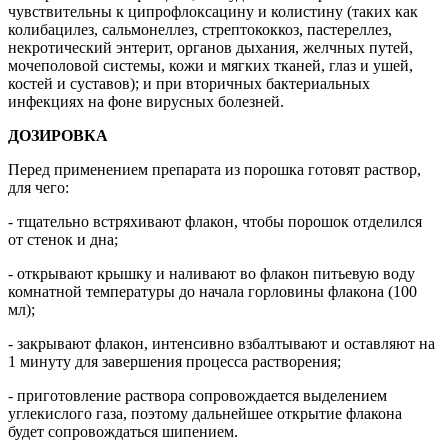
чувствительны к ципрофлоксацину и колистину (таких как
колибацилез, сальмонеллез, стрептококкоз, пастереллез,
некротический энтерит, органов дыхания, желчных путей,
мочеполовой системы, кожи и мягких тканей, глаз и ушей,
костей и суставов); и при вторичных бактериальных
инфекциях на фоне вирусных болезней.
ДОЗИРОВКА
Перед применением препарата из порошка готовят раствор,
для чего:
- тщательно встряхивают флакон, чтобы порошок отделился
от стенок и дна;
- открывают крышку и наливают во флакон питьевую воду
комнатной температуры до начала горловины флакона (100
мл);
- закрывают флакон, интенсивно взбалтывают и оставляют на
1 минуту для завершения процесса растворения;
- приготовление раствора сопровождается выделением
углекислого газа, поэтому дальнейшее открытие флакона
будет сопровождаться шипением.