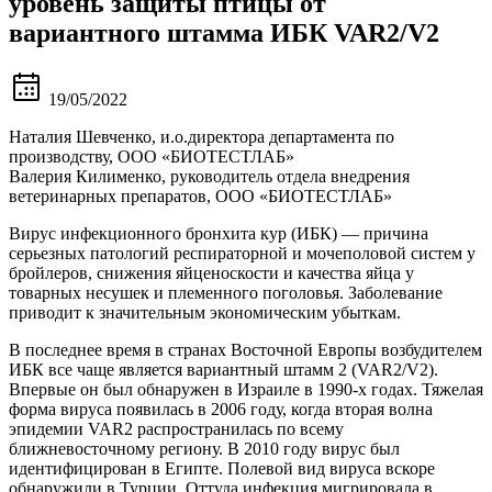
уровень защиты птицы от
вариантного штамма ИБК VAR2/V2
19/05/2022
Наталия Шевченко, и.о.директора департамента по
производству, ООО «БИОТЕСТЛАБ»
Валерия Килименко, руководитель отдела внедрения
ветеринарных препаратов, ООО «БИОТЕСТЛАБ»
Вирус инфекционного бронхита кур (ИБК) — причина
серьезных патологий респираторной и мочеполовой систем у
бройлеров, снижения яйценоскости и качества яйца у
товарных несушек и племенного поголовья. Заболевание
приводит к значительным экономическим убыткам.
В последнее время в странах Восточной Европы возбудителем
ИБК все чаще является вариантный штамм 2 (VAR2/V2).
Впервые он был обнаружен в Израиле в 1990-х годах. Тяжелая
форма вируса появилась в 2006 году, когда вторая волна
эпидемии VAR2 распространилась по всему
ближневосточному региону. В 2010 году вирус был
идентифицирован в Египте. Полевой вид вируса вскоре
обнаружили в Турции. Оттуда инфекция мигрировала в