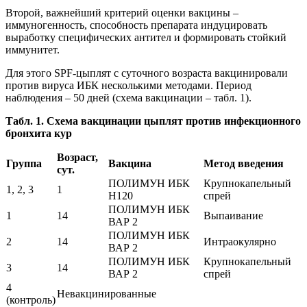
Второй, важнейший критерий оценки вакцины –
иммуногенность, способность препарата индуцировать
выработку специфических антител и формировать стойкий
иммунитет.
Для этого SPF-цыплят с суточного возраста вакцинировали
против вируса ИБК несколькими методами. Период
наблюдения – 50 дней (схема вакцинации – табл. 1).
Табл. 1. Схема вакцинации цыплят против инфекционного
бронхита кур
Возраст,
Группа
Вакцина
Метод введения
сут.
ПОЛИМУН ИБК
Крупнокапельный
1, 2, 3
1
Н120
спрей
ПОЛИМУН ИБК
1
14
Выпаивание
ВАР 2
ПОЛИМУН ИБК
2
14
Интраокулярно
ВАР 2
ПОЛИМУН ИБК
Крупнокапельный
3
14
ВАР 2
спрей
4
Невакцинированные
(контроль)