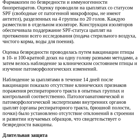
Фармакопеи по безвредности и иммуногенности
биопрепаратов. Оценку проводили на цыплятах со статусом
SPF (свободные от патогенной микрофлоры, не имеют
антител), разделенных на 4 группы по 20 голов. Каждую
разместили в отдельном изоляторе. Конструкция изоляторов
обеспечивала поддержание SPF-статуса цыплят на
протяжении всего исследования (подача стерильного воздуха,
чистого корма, воды для поения).
Оценка безвредности проводилась путем вакцинации птицы
в 10- и 100-кратной дозах на одну голову разными методами, а
затем велось наблюдение за клиническим состоянием птицы и
изучение патоморфологических изменений.
Наблюдение за цыплятами в течение 14 дней после
вакцинации показало отсутствие клинических признаков
поражения респираторного тракта в опытных группах и
контрольной соответственно. Патологоанатомической и
патоморфологической экспертизами внутренних органов
цыплят (органы респираторного тракта, брюшной полости,
почки) было установлено отсутствие отклонений в строении
и развитии изучаемых образцов, что свидетельствует о
безвредности вакцины.
Длительная защита