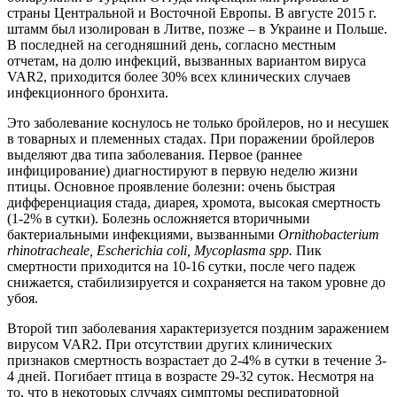
страны Центральной и Восточной Европы. В августе 2015 г.
штамм был изолирован в Литве, позже – в Украине и Польше.
В последней на сегодняшний день, согласно местным
отчетам, на долю инфекций, вызванных вариантом вируса
VAR2, приходится более 30% всех клинических случаев
инфекционного бронхита.
Это заболевание коснулось не только бройлеров, но и несушек
в товарных и племенных стадах. При поражении бройлеров
выделяют два типа заболевания. Первое (раннее
инфицирование) диагностируют в первую неделю жизни
птицы. Основное проявление болезни: очень быстрая
дифференциация стада, диарея, хромота, высокая смертность
(1-2% в сутки). Болезнь осложняется вторичными
бактериальными инфекциями, вызванными
Ornithobacterium
rhinotracheale, Escherichia coli, Mycoplasma spр.
Пик
смертности приходится на 10-16 сутки, после чего падеж
снижается, стабилизируется и сохраняется на таком уровне до
убоя.
Второй тип заболевания характеризуется поздним заражением
вирусом VAR2. При отсутствии других клинических
признаков смертность возрастает до 2-4% в сутки в течение 3-
4 дней. Погибает птица в возрасте 29-32 суток. Несмотря на
то, что в некоторых случаях симптомы респираторной