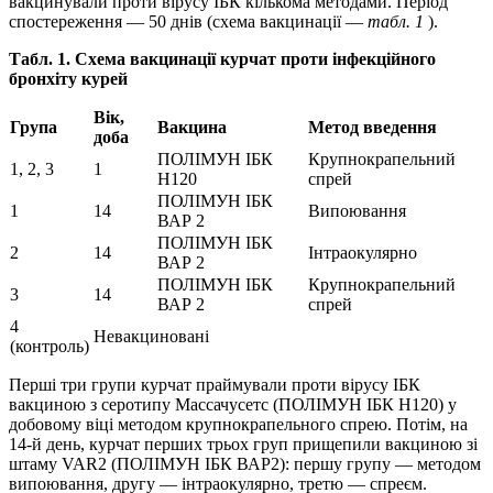
вакцинували проти вірусу ІБК кількома методами. Період
спостереження — 50 днів (схема вакцинації —
табл. 1
).
Табл. 1. Схема вакцинації курчат проти інфекційного
бронхіту курей
Вік,
Група
Вакцина
Метод введення
доба
ПОЛІМУН ІБК
Крупнокрапельний
1, 2, 3
1
Н120
спрей
ПОЛІМУН ІБК
1
14
Випоювання
ВАР 2
ПОЛІМУН ІБК
2
14
Інтраокулярно
ВАР 2
ПОЛІМУН ІБК
Крупнокрапельний
3
14
ВАР 2
спрей
4
Невакциновані
(контроль)
Перші три групи курчат праймували проти вірусу ІБК
вакциною з серотипу Массачусетс (ПОЛІМУН ІБК Н120) у
добовому віці методом крупнокрапельного спрею. Потім, на
14-й день, курчат перших трьох груп прищепили вакциною зі
штаму VAR2 (ПОЛІМУН ІБК ВАР2): першу групу — методом
випоювання, другу — інтраокулярно, третю — спреєм.