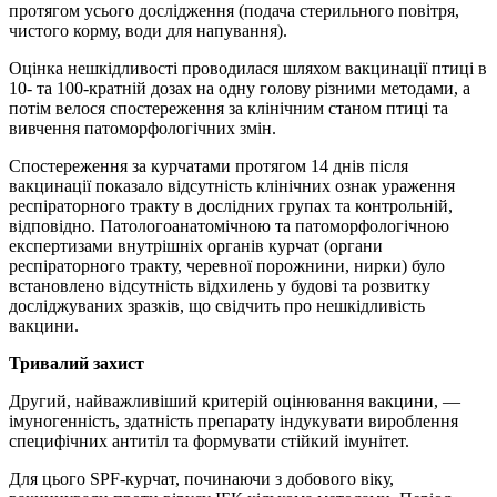
протягом усього дослідження (подача стерильного повітря,
чистого корму, води для напування).
Оцінка нешкідливості проводилася шляхом вакцинації птиці в
10- та 100-кратній дозах на одну голову різними методами, а
потім велося спостереження за клінічним станом птиці та
вивчення патоморфологічних змін.
Спостереження за курчатами протягом 14 днів після
вакцинації показало відсутність клінічних ознак ураження
респіраторного тракту в дослідних групах та контрольній,
відповідно. Патологоанатомічною та патоморфологічною
експертизами внутрішніх органів курчат (органи
респіраторного тракту, черевної порожнини, нирки) було
встановлено відсутність відхилень у будові та розвитку
досліджуваних зразків, що свідчить про нешкідливість
вакцини.
Тривалий захист
Другий, найважливіший критерій оцінювання вакцини, —
імуногенність, здатність препарату індукувати вироблення
специфічних антитіл та формувати стійкий імунітет.
Для цього SPF-курчат, починаючи з добового віку,