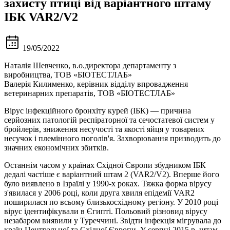
захисту птиці від варіантного штаму
ІБК VAR2/V2
19/05/2022
Наталія Шевченко, в.о.директора департаменту з
виробництва, ТОВ «БІОТЕСТЛАБ»
Валерія Килименко, керівник відділу впровадження
ветеринарних препаратів, ТОВ «БІОТЕСТЛАБ»
Вірус інфекційного бронхіту курей (ІБК) — причина
серйозних патологій респіраторної та сечостатевої систем у
бройлерів, зниження несучості та якості яйця у товарних
несучок і племінного поголів'я. Захворювання призводить до
значних економічних збитків.
Останнім часом у країнах Східної Європи збудником ІБК
дедалі частіше є варіантний штам 2 (VAR2/V2). Вперше його
було виявлено в Ізраїлі у 1990-х роках. Тяжка форма вірусу
з'явилася у 2006 році, коли друга хвиля епідемії VAR2
поширилася по всьому близькосхідному регіону. У 2010 році
вірус ідентифікували в Єгипті. Польовий різновид вірусу
незабаром виявили у Туреччині. Звідти інфекція мігрувала до
країн Центральної та Східної Європи. У серпні 2015 р. штам