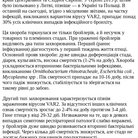
було ізольовано у Литві, пізніше — в Україні та Польщі. В
останній на сьогодні, згідно з місцевими звітами, на частку
інфекцій, викликаних варіантом вірусу VAR2, припадає понад
30% усіх клінічних випадків інфекційного бронхіту.
Ця хвороба торкнулася не тільки бройлерів, а й несучок у
товарних та племінних стадах. При ураженні бройлерів
виділяють два типи захворювання. Перший (раннє
інфікування) діагностують у перший тиждень життя птиці.
Основний прояв хвороби: дуже швидка диференціація стада,
діарея, кульгавість, висока смертність (1-2% на добу). Хвороба
ускладнюється вторинними бактеріальними інфекціями,
викликаними
Ornithobacterium rhinotracheale, Escherichia
coli
,
Mycoplasma spр
. Пік смертності припадає на 10-16 добу, після
чого падіж знижується, стабілізується та зберігається на
такому рівні до забою.
Другий тип захворювання характеризується пізнім
зараженням вірусом VAR2. За відсутності інших клінічних
ознак смертність зростає до 2-4% на добу протягом 3-4 діб.
Гине птиця у віці 29-32 діб. Незважаючи на те, що в деяких
випадках симптоми респіраторної патології слабко виражені,
у бройлерів дуже швидко розвиваються вторинні бактеріальні
інфекції. Через кілька діб смертність знижується, але стадо не
досягає бажаних показників продуктивності.