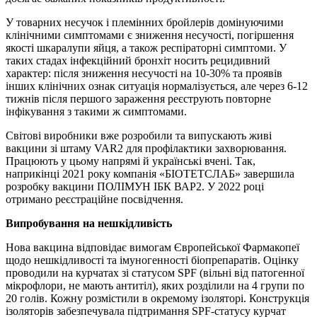
У товарних несучок і племінних бройлерів домінуючими
клінічними симптомами є зниження несучості, погіршення
якості шкаралупи яйця, а також респіраторні симптоми. У
таких стадах інфекційний бронхіт носить рецидивний
характер: після зниження несучості на 10-30% та проявів
інших клінічних ознак ситуація нормалізується, але через 6-12
тижнів після першого зараження реєструють повторне
інфікування з такими ж симптомами.
Світові виробники вже розробили та випускають живі
вакцини зі штаму VAR2 для профілактики захворювання.
Працюють у цьому напрямі й українські вчені. Так,
наприкінці 2021 року компанія «БІОТЕТСЛАБ» завершила
розробку вакцини ПОЛІМУН ІБК ВАР2. У 2022 році
отримано реєстраційне посвідчення.
Випробування на нешкідливість
Нова вакцина відповідає вимогам Європейської Фармакопеї
щодо нешкідливості та імуногенності біопрепаратів. Оцінку
проводили на курчатах зі статусом SPF (вільні від патогенної
мікрофлори, не мають антитіл), яких розділили на 4 групи по
20 голів. Кожну розмістили в окремому ізоляторі. Конструкція
ізоляторів забезпечувала підтримання SPF-статусу курчат