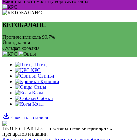
Вакцина проти маститу корів аутогенна
КЕТОБАЛАНС
Пропиленгликоль 99,7%
Йодид калия
Сульфат кобальта
Птица
КРС
Свиньи
Кролики
Овцы
Козы
Собаки
Коты
Скачать каталоги
BIOTESTLAB LLC– производитель ветеринарных
препаратов и вакцин
Контакты производства
Контакты дистрибьютора