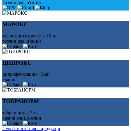
розчин для ін'єкцій
МАРОКС
маропітанту цитрат – 10 мг.
розчин для ін'єкцій
ЦИПРОКС
ципрофлоксацин - 5 мг
краплі
ТОБРАНОРМ
тобраміцин – 3 мг
краплі очні, розчин
Перейти в каталог продукції