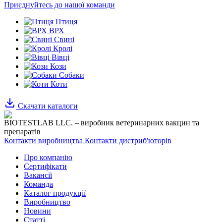
Приєднуйтесь до нашої команди
Птиця
ВРХ
Свині
Кролі
Вівці
Кози
Собаки
Коти
Скачати каталоги
BIOTESTLAB LLC. – виробник ветеринарних вакцин та
препаратів
Контакти виробництва
Контакти дистриб'юторів
Про компанію
Сертифікати
Вакансії
Команда
Каталог продукції
Виробництво
Новини
Статті