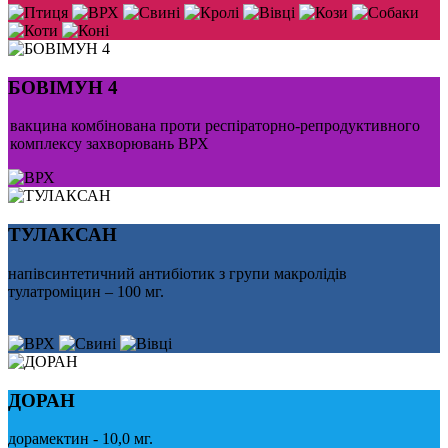
БОВІМУН 4
вакцина комбінована проти респіраторно-репродуктивного
комплексу захворювань ВРХ
ТУЛАКСАН
напівсинтетичний антибіотик з групи макролідів
тулатроміцин – 100 мг.
ДОРАН
дорамектин - 10,0 мг.