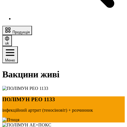
Продукція
uk
Меню
Вакцини живі
ПОЛІМУН РЕО 1133
інфекційний артрит (теносіновіт) + розчинник