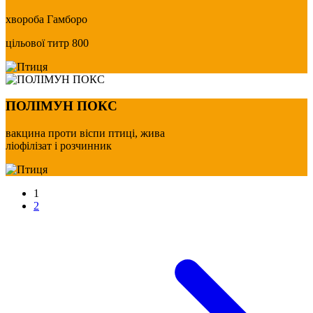
хвороба Гамборо
цільової титр 800
ПОЛІМУН ПОКС
вакцина проти віспи птиці, жива
ліофілізат і розчинник
1
2