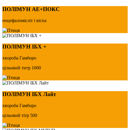
ПОЛІМУН АЕ+ПОКС
енцефаломієліт і віспа
ПОЛІМУН ІБХ +
хвороба Гамборо
цільовий титр 1000
ПОЛІМУН ІБХ Лайт
хвороба Гамборо
цільовий тітр 500