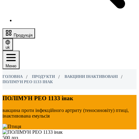
Продукція
uk
Меню
ГОЛОВНА
ПРОДУКТИ
ВАКЦИНИ ІНАКТИВОВАНІ
ПОЛІМУН РЕО 1133 ІНАК
ПОЛІМУН РЕО 1133 інак
вакцина проти інфекційного артриту (теносиновіту) птиці,
інактивована емульсія
500 доз