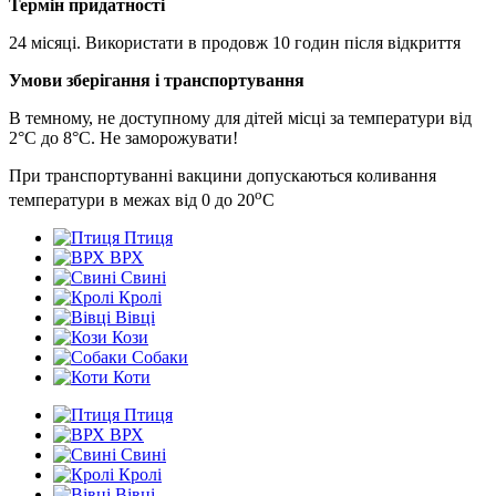
Термін придатності
24 місяці.
Використати в продовж 10 годин після відкриття
Умови зберігання і транспортування
В темному, не доступному для дітей місці за температури від
2°С до 8°С.
Не заморожувати!
При транспортуванні вакцини допускаються коливання
о
температури в межах від 0 до 20
С
Птиця
ВРХ
Свині
Кролі
Вівці
Кози
Собаки
Коти
Птиця
ВРХ
Свині
Кролі
Вівці