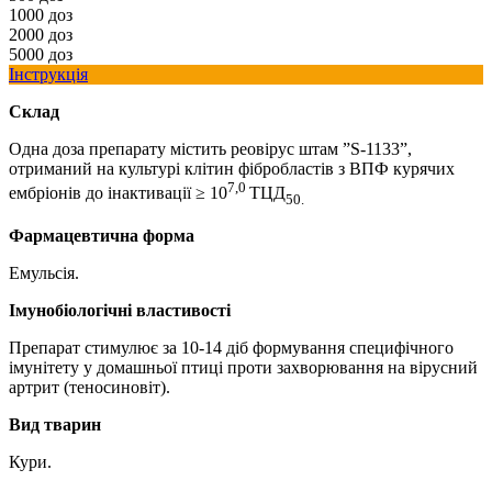
1000 доз
2000 доз
5000 доз
Інструкція
Склад
Одна доза препарату містить реовірус штам ”S-1133”,
отриманий на культурі клітин фібробластів з ВПФ курячих
7,0
ембріонів до інактивації
≥ 10
ТЦД
50.
Фармацевтична форма
Емульсія.
Імунобіологічні властивості
Препарат стимулює за 10-14 діб формування специфічного
імунітету у домашньої птиці проти захворювання на вірусний
артрит (теносиновіт).
Вид тварин
Кури.