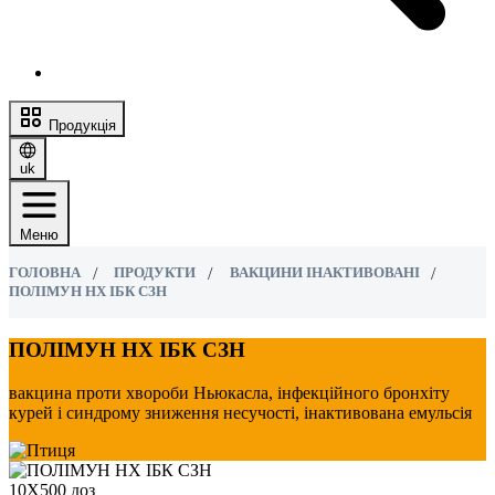
Продукція
uk
Меню
ГОЛОВНА
ПРОДУКТИ
ВАКЦИНИ ІНАКТИВОВАНІ
ПОЛІМУН НХ ІБК СЗН
ПОЛІМУН НХ ІБК СЗН
вакцина проти хвороби Ньюкасла, інфекційного бронхіту
курей і синдрому зниження несучості, інактивована емульсія
10Х500 доз