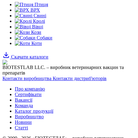
Птиця
ВРХ
Свині
Кролі
Вівці
Кози
Собаки
Коти
Скачати каталоги
BIOTESTLAB LLC. – виробник ветеринарних вакцин та
препаратів
Контакти виробництва
Контакти дистриб'юторів
Про компанію
Сертифікати
Вакансії
Команда
Каталог продукції
Виробництво
Новини
Статті