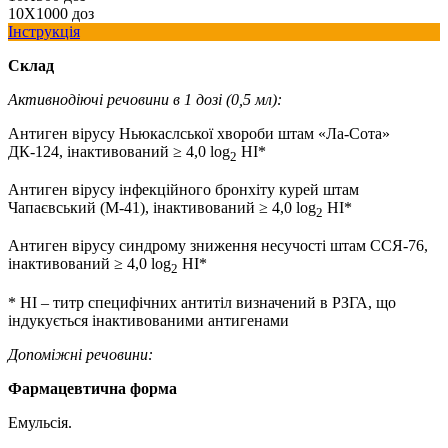
10Х1000 доз
Інструкція
Склад
Активнодіючі речовини в 1 дозі (0,5 мл):
Антиген вірусу Ньюкаслської хвороби штам «Ла-Сота»
ДК-124, інактивований ≥ 4,0 log
НІ*
2
Антиген вірусу інфекційного бронхіту курей штам
Чапаєвський (М-41), інактивований ≥ 4,0 log
НІ*
2
Антиген вірусу синдрому зниження несучості штам ССЯ-76,
інактивований ≥ 4,0 log
НІ*
2
* HI – титр специфічних антитіл визначений в РЗГА, що
індукується інактивованими антигенами
Допоміжні речовини:
Фармацевтична форма
Емульсія.