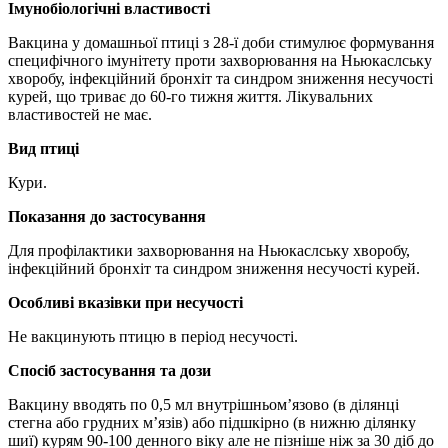
Імунобіологічні властивості
Вакцина у домашньої птиці з 28-ї доби стимулює формування
специфічного імунітету проти захворювання на Ньюкаслську
хворобу, інфекційний бронхіт та синдром зниження несучості
курей, що триває до 60-го тижня життя. Лікувальних
властивостей не має.
Вид птиці
Кури.
Показання до застосування
Для профілактики захворювання на Ньюкаслську хворобу,
інфекційний бронхіт та синдром зниження несучості курей.
Особливі вказівки при несучості
Не вакцинують птицю в період несучості.
Спосіб застосування та дози
Вакцину вводять по 0,5 мл внутрішньом’язово (в ділянці
стегна або грудних м’язів) або підшкірно (в нижню ділянку
шиї) курям 90-100 денного віку але не пізніше ніж за 30 діб до